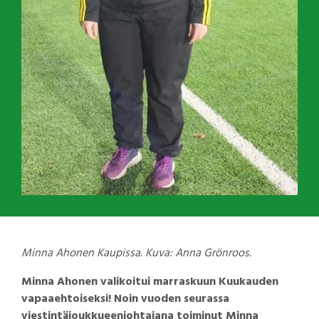
Minna Ahonen Kaupissa. Kuva: Anna Grönroos.
Minna Ahonen valikoitui marraskuun Kuukauden
vapaaehtoiseksi! Noin vuoden seurassa
viestintäjoukkueenjohtajana toiminut Minna