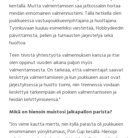
kentällä. Mutta valmentamisen saa jatkossakin hoitaa
meidän erinomainen valmennustiimi. Tällä hetkellä olen
joukkueessa vastuujoukkueenjohtajana ja huoltajana.
Työnkuvaan kuuluu esimerkiksi viestintää, Hobbydeedin
päivittämistä, pelien ja turnausten järjestelyä sekä
huoltoa.
Teen tiivistä yhteistyötä valmennuksen kanssa ja itse
olen oppinut vuoden aikana paljon myös
valmentamisesta. On tärkeää, että valmentajat saavat
keskittyä valmentamiseen ja kun joukkueen asiat ovat
järjestyksessä ja huolto toimii, niin treeneissä voidaan
keskittyä tärkeimpään eli poikien valmentamiseen ja
heidän kehittymiseensä.”
Mikä on hienoin muistosi jalkapallon parista?
”Jos viime kautta miettii, niin kyllä parasta oli joukkueen
ensimmäinen yönyliturnaus, Pori Cup kesällä. Hienoja