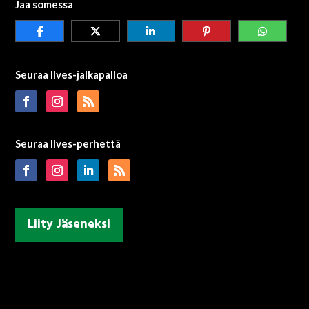
Jaa somessa
Seuraa Ilves-jalkapalloa
Seuraa Ilves-perhettä
Liity Jäseneksi