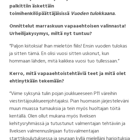
palkittiin äskettäin
toimihenkilöpäättäjäisissä
Vuoden tulokkaana
.
Onnittelut marraskuun vapaaehtoisen valinnasta!
Urheilijakysymys, miltä nyt tuntuu?
”Paljon kiitoksia! Ihan mieletön fiilis! Ensin vuoden tulokas
ja sitten tämä. En olisi vuosi sitten uskonut, kun
hommaan lähden, mitä kaikkea vuosi tuo tullessaan.”
Kerro, mitä vapaaehtoistehtäviä teet ja mitä olet
ehtinytkään tekemään?
”Viime syksynä tulin pojan joukkueeseen P11 väreihin
viestintäjoukkueenjohtajaksi. Pian huomasin järjesteleväni
muun muassa turnauksia ja tein myös huoltajan töitä
kentällä. Olen ollut mukana myös Ilveksen
kehitysryhmässä ja tutustunut valmentajan tehtäviin ja
Ilveksen valmennuslinjaan futisvalmentajan
starttikoulutuksessa ja seuraan kyllä mielelläni harjoituksia