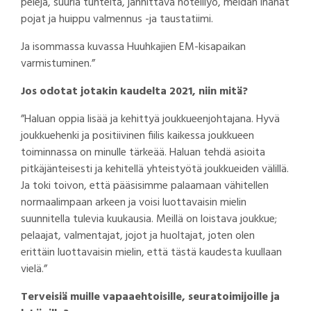
pelejä, suuria tunteita, jännittävä hotelliyö, meidän ihanat
pojat ja huippu valmennus -ja taustatiimi.
Ja isommassa kuvassa Huuhkajien EM-kisapaikan
varmistuminen.”
Jos odotat jotakin kaudelta 2021, niin mitä?
”Haluan oppia lisää ja kehittyä joukkueenjohtajana. Hyvä
joukkuehenki ja positiivinen fiilis kaikessa joukkueen
toiminnassa on minulle tärkeää. Haluan tehdä asioita
pitkäjänteisesti ja kehitellä yhteistyötä joukkueiden välillä.
Ja toki toivon, että pääsisimme palaamaan vähitellen
normaalimpaan arkeen ja voisi luottavaisin mielin
suunnitella tulevia kuukausia. Meillä on loistava joukkue;
pelaajat, valmentajat, jojot ja huoltajat, joten olen
erittäin luottavaisin mielin, että tästä kaudesta kuullaan
vielä.”
Terveisiä muille vapaaehtoisille, seuratoimijoille ja