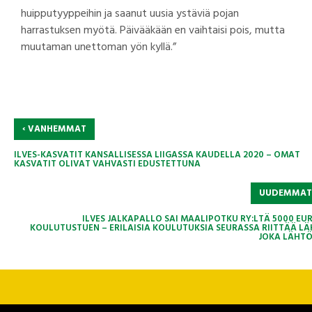
huipputyyppeihin ja saanut uusia ystäviä pojan
harrastuksen myötä. Päivääkään en vaihtaisi pois, mutta
muutaman unettoman yön kyllä.”
‹
VANHEMMAT
ILVES-KASVATIT KANSALLISESSA LIIGASSA KAUDELLA 2020 – OMAT
KASVATIT OLIVAT VAHVASTI EDUSTETTUNA
UUDEMMA
ILVES JALKAPALLO SAI MAALIPOTKU RY:LTÄ 5000 EU
KOULUTUSTUEN – ERILAISIA KOULUTUKSIA SEURASSA RIITTÄÄ LÄ
JOKA LÄHT