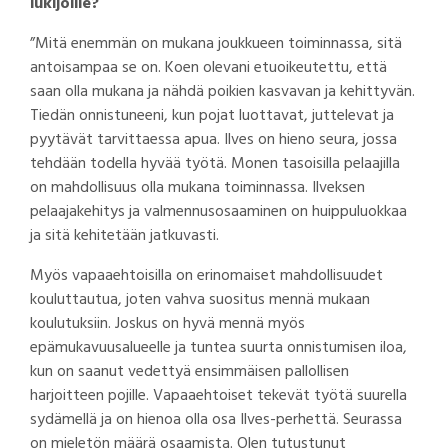
lukijoille?
”Mitä enemmän on mukana joukkueen toiminnassa, sitä
antoisampaa se on. Koen olevani etuoikeutettu, että
saan olla mukana ja nähdä poikien kasvavan ja kehittyvän.
Tiedän onnistuneeni, kun pojat luottavat, juttelevat ja
pyytävät tarvittaessa apua. Ilves on hieno seura, jossa
tehdään todella hyvää työtä. Monen tasoisilla pelaajilla
on mahdollisuus olla mukana toiminnassa. Ilveksen
pelaajakehitys ja valmennusosaaminen on huippuluokkaa
ja sitä kehitetään jatkuvasti.
Myös vapaaehtoisilla on erinomaiset mahdollisuudet
kouluttautua, joten vahva suositus mennä mukaan
koulutuksiin. Joskus on hyvä mennä myös
epämukavuusalueelle ja tuntea suurta onnistumisen iloa,
kun on saanut vedettyä ensimmäisen pallollisen
harjoitteen pojille. Vapaaehtoiset tekevät työtä suurella
sydämellä ja on hienoa olla osa Ilves-perhettä. Seurassa
on mieletön määrä osaamista. Olen tutustunut