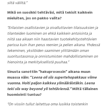
siltä väliltä.”
Mikä on suosikki tehtäväsi, mitä tekisit kaikkein
mieluiten, jos on pakko valita?
”Erilaisten osallistavien ja oivalluttavien tilaisuuksien ja
tilanteiden luominen on ehkä kaikkein antoisinta ja
niitä saa aikaan niin haastavien tuotekehitystehtävien
parissa kuin ihan perus reenien ja pelien aikana. Yhdessä
tekeminen, yksilöiden saaminen ylittämään oman
suoritustasonsa ja onnistumisten mahdollistaminen on
hienointa ja merkityksellistä puuhaa.”
Sinusta sanottiin ”hakuprosessin” aikana muun
muassa näin: ”
Leena oli siis supertehopakkaus viime
vuonna. Hoiti paljon kaikkea ylimääräistäkin. Leena
teki siis way beyond yli tehtäviensä.”
​ Miltä tällainen
huomiointi tuntuu?
”On vissiin tullut laitettua oma lusikka toistenkin