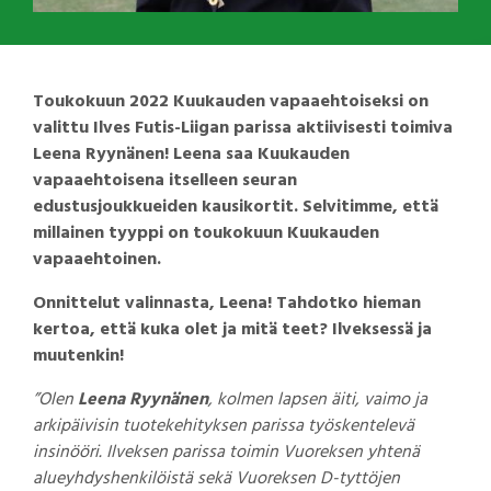
Toukokuun 2022 Kuukauden vapaaehtoiseksi on
valittu Ilves Futis-Liigan parissa aktiivisesti toimiva
Leena Ryynänen! Leena saa Kuukauden
vapaaehtoisena itselleen seuran
edustusjoukkueiden kausikortit. Selvitimme, että
millainen tyyppi on toukokuun Kuukauden
vapaaehtoinen.
Onnittelut valinnasta, Leena! Tahdotko hieman
kertoa, että kuka olet ja mitä teet? Ilveksessä ja
muutenkin!
”Olen
Leena Ryynänen
, kolmen lapsen äiti, vaimo ja
arkipäivisin tuotekehityksen parissa työskentelevä
insinööri. Ilveksen parissa toimin Vuoreksen yhtenä
alueyhdyshenkilöistä sekä Vuoreksen D-tyttöjen