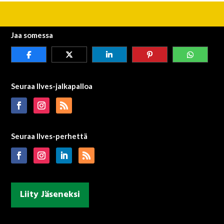
Jaa somessa
Seuraa Ilves-jalkapalloa
Seuraa Ilves-perhettä
Liity Jäseneksi