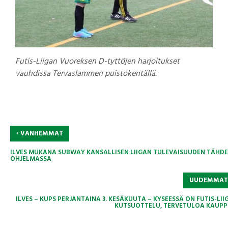
Futis-Liigan Vuoreksen D-tyttöjen harjoitukset
vauhdissa Tervaslammen puistokentällä.
‹
VANHEMMAT
ILVES MUKANA SUBWAY KANSALLISEN LIIGAN TULEVAISUUDEN TÄHDE
OHJELMASSA
UUDEMMA
ILVES – KUPS PERJANTAINA 3. KESÄKUUTA – KYSEESSÄ ON FUTIS-LII
KUTSUOTTELU, TERVETULOA KAUPPI