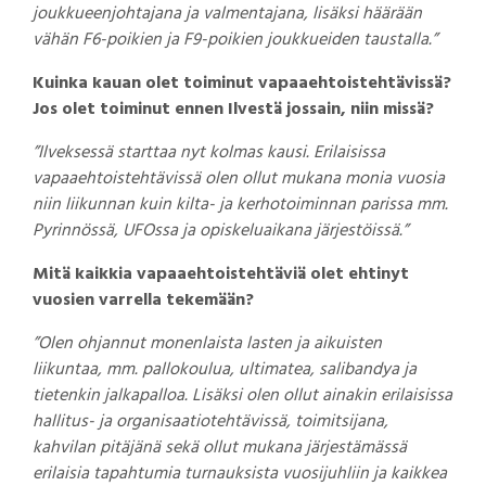
joukkueenjohtajana ja valmentajana, lisäksi häärään
vähän F6-poikien ja F9-poikien joukkueiden taustalla.”
Kuinka kauan olet toiminut vapaaehtoistehtävissä?
Jos olet toiminut ennen Ilvestä jossain, niin missä?
”Ilveksessä starttaa nyt kolmas kausi. Erilaisissa
vapaaehtoistehtävissä olen ollut mukana monia vuosia
niin liikunnan kuin kilta- ja kerhotoiminnan parissa mm.
Pyrinnössä, UFOssa ja opiskeluaikana järjestöissä.”
Mitä kaikkia vapaaehtoistehtäviä olet ehtinyt
vuosien varrella tekemään?
”Olen ohjannut monenlaista lasten ja aikuisten
liikuntaa, mm. pallokoulua, ultimatea, salibandya ja
tietenkin jalkapalloa. Lisäksi olen ollut ainakin erilaisissa
hallitus- ja organisaatiotehtävissä, toimitsijana,
kahvilan pitäjänä sekä ollut mukana järjestämässä
erilaisia tapahtumia turnauksista vuosijuhliin ja kaikkea