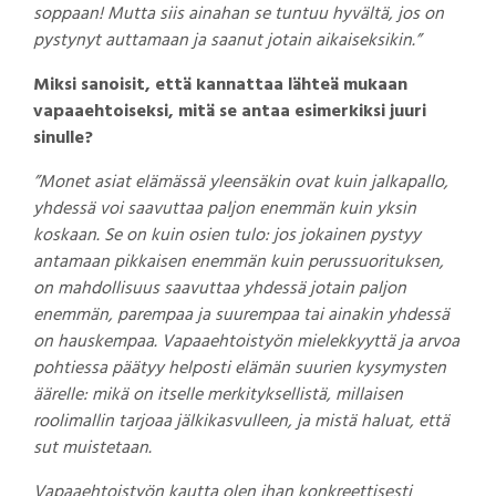
soppaan! Mutta siis ainahan se tuntuu hyvältä, jos on
pystynyt auttamaan ja saanut jotain aikaiseksikin.”
Miksi sanoisit, että kannattaa lähteä mukaan
vapaaehtoiseksi, mitä se antaa esimerkiksi juuri
sinulle?
”Monet asiat elämässä yleensäkin ovat kuin jalkapallo,
yhdessä voi saavuttaa paljon enemmän kuin yksin
koskaan. Se on kuin osien tulo: jos jokainen pystyy
antamaan pikkaisen enemmän kuin perussuorituksen,
on mahdollisuus saavuttaa yhdessä jotain paljon
enemmän, parempaa ja suurempaa tai ainakin yhdessä
on hauskempaa. Vapaaehtoistyön mielekkyyttä ja arvoa
pohtiessa päätyy helposti elämän suurien kysymysten
äärelle: mikä on itselle merkityksellistä, millaisen
roolimallin tarjoaa jälkikasvulleen, ja mistä haluat, että
sut muistetaan.
Vapaaehtoistyön kautta olen ihan konkreettisesti