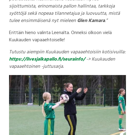
sijoittumista, erinomaista pallon hallintaa, tarkkoja
syöttöjä sekä nopeaa tilannetajua ja luovuutta, mistä
tulee ensimmäisenä nyt mieleen
Glen Kamara
.”
Erittäin hieno valinta Leenalta. Onneksi olkoon vielä
Kuukauden vapaaehtoiselle!
Tutustu aiempiin Kuukauden vapaaehtoisiin kotisivuilla:
https://ilvesjalkapallo.fi/seurainfo/
-> Kuukauden
vapaaehtoinen -juttusarja.