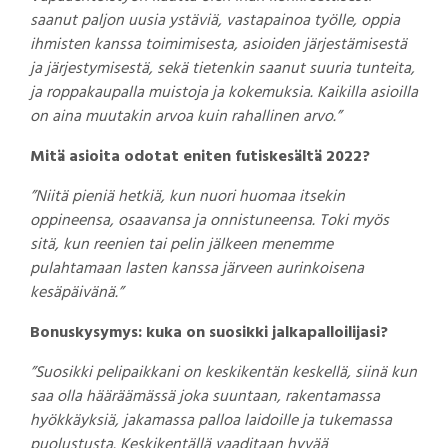
saanut paljon uusia ystäviä, vastapainoa työlle, oppia
ihmisten kanssa toimimisesta, asioiden järjestämisestä
ja järjestymisestä, sekä tietenkin saanut suuria tunteita,
ja roppakaupalla muistoja ja kokemuksia. Kaikilla asioilla
on aina muutakin arvoa kuin rahallinen arvo.”
Mitä asioita odotat eniten futiskesältä 2022?
”Niitä pieniä hetkiä, kun nuori huomaa itsekin
oppineensa, osaavansa ja onnistuneensa. Toki myös
sitä, kun reenien tai pelin jälkeen menemme
pulahtamaan lasten kanssa järveen aurinkoisena
kesäpäivänä.”
Bonuskysymys: kuka on suosikki jalkapalloilijasi?
”Suosikki pelipaikkani on keskikentän keskellä, siinä kun
saa olla hääräämässä joka suuntaan, rakentamassa
hyökkäyksiä, jakamassa palloa laidoille ja tukemassa
puolustusta. Keskikentällä vaaditaan hyvää