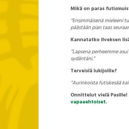
Mikä on paras futismuis
”Ensimmäisenä mieleeni tul
päästään pian taas seuraama
Kannatatko Ilveksen lisä
”Lapsena perheemme asui S
sydäntäni.”
Terveisiä lukijoille?
”Aurinkoista futiskesää kaik
Onnittelut vielä Pasill
vapaaehtoiset
.