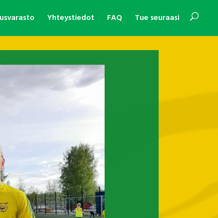
usvarasto
Yhteystiedot
FAQ
Tue seuraasi