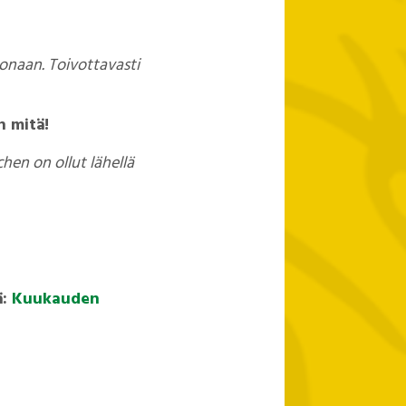
lonaan. Toivottavasti
n mitä!
en on ollut lähellä
ä:
Kuukauden