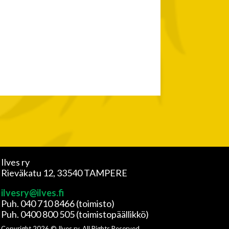
Ilves ry
Rieväkatu 12, 33540 TAMPERE
ilvesry@ilves.fi
Puh. 040 710 8466 (toimisto)
Puh. 0400 800 505 (toimistopäällikkö)
Copyright
2026
© Ilves ry. All Rights Reserved.