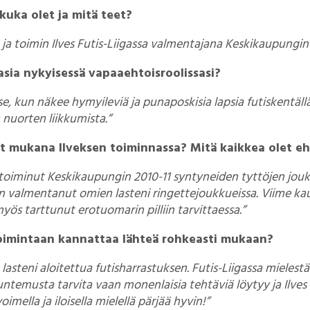
kuka olet ja mitä teet?
ja toimin Ilves Futis-Liigassa valmentajana Keskikaupungin 
asia nykyisessä vapaaehtoisroolissasi?
se, kun näkee hymyileviä ja punaposkisia lapsia futiskentäll
 nuorten liikkumista.”
ut mukana Ilveksen toiminnassa? Mitä kaikkea olet e
n toiminut Keskikaupungin 2010-11 syntyneiden tyttöjen jou
olen valmentanut omien lasteni ringettejoukkueissa. Viime kau
yös tarttunut erotuomarin pilliin tarvittaessa.”
toimintaan kannattaa lähteä rohkeasti mukaan?
asteni aloitettua futisharrastuksen. Futis-Liigassa mielestä
tuntemusta tarvita vaan monenlaisia tehtäviä löytyy ja Ilves
imella ja iloisella mielellä pärjää hyvin!”