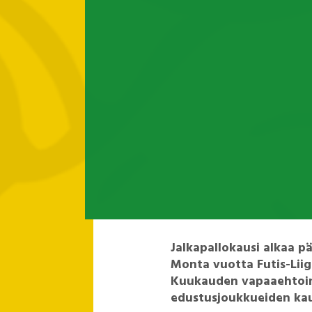
Jalkapallokausi alkaa pä
Monta vuotta Futis-Liig
Kuukauden vapaaehtoin
edustusjoukkueiden kau