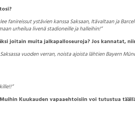
tosi?
ee fanireissut ystävien kanssa Saksaan, Itävaltaan ja Barce
an urheilua livenä stadioneille ja halleihin!”
ksi joitain muita jalkapalloseuroja? Jos kannatat, nii
aksassa vuoden verran, noista ajoista lähtien Bayern Münch
ille!!”
e! Muihin Kuukauden vapaaehtoisiin voi tutustua tääll