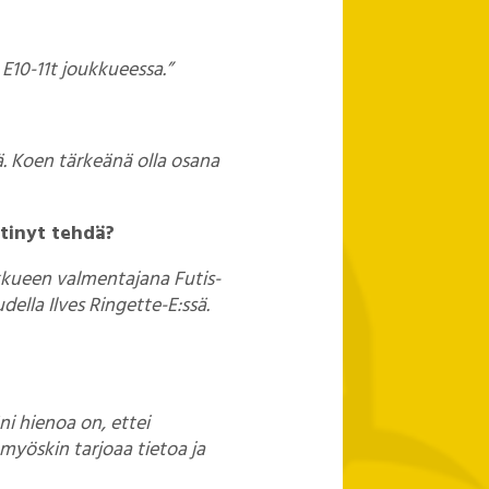
E10-11t joukkueessa.”
ä. Koen tärkeänä olla osana
htinyt tehdä?
kkueen valmentajana Futis-
della Ilves Ringette-E:ssä.
ni hienoa on, ettei
 myöskin tarjoaa tietoa ja