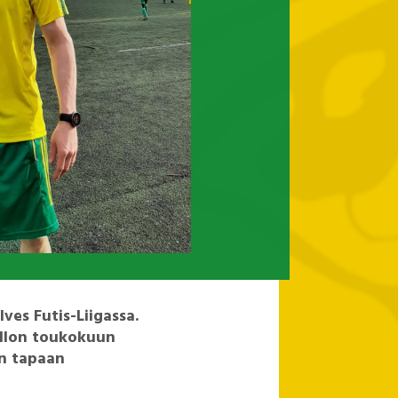
ves Futis-Liigassa.
allon toukokuun
n tapaan