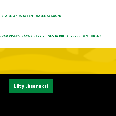
ISTA SE ON JA MITEN PÄÄSEE ALKUUN?
AAMISEKSI KÄYNNISTYY – ILVES JA KIILTO PERHEIDEN TUKENA
Liity Jäseneksi