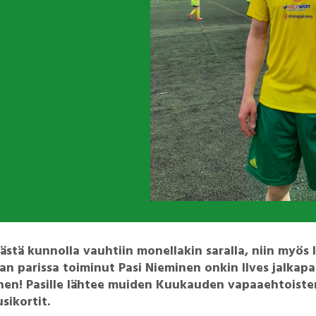
ästä kunnolla vauhtiin monellakin saralla, niin myös Il
an parissa toiminut Pasi Nieminen onkin Ilves jalkap
en! Pasille lähtee muiden Kuukauden vapaaehtoiste
sikortit.