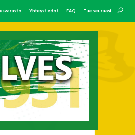
usvarasto
Yhteystiedot
FAQ
Tue seuraasi