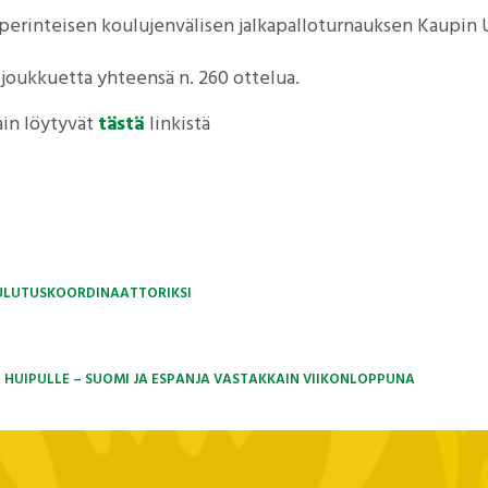
jo perinteisen koulujenvälisen jalkapalloturnauksen Kaupin U
 joukkuetta yhteensä n. 260 ottelua.
ain löytyvät
tästä
linkistä
ULUTUSKOORDINAATTORIKSI
N HUIPULLE – SUOMI JA ESPANJA VASTAKKAIN VIIKONLOPPUNA