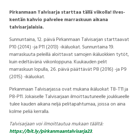
Pirkanmaan Talvisarja starttaa tällä viikolla! Ilves-
kentän kahvio palvelee marraskuun aikana
talvisarjalaisia.
Sunnuntaina, 12. päivä Pirkanmaan Talvisarjan starttaavat
P10 (2014) -ja P11 (2013) -ikäluokat. Sunnuntaina 19.
marraskuuta peleillä aloittavat samojen ikäluokkien tytöt,
kuin edeltävänä viikonloppuna. Kuukauden pelit
marraskuun lopulla, 26. päivä päättävät P8 (2016) -ja P9
(2015) -ikäluokat.
Pirkanmaan Talvisarjassa ovat mukana ikäluokat T8-T11 ja
P8-P11. Jokaiselle Talvisarjaan ilmoittautuneelle joukkueelle
tulee kauden aikana neljä pelitapahtumaa, joissa on aina
kolme peliä kerralla.
Talvisarjaan voi ilmoittautua mukaan täältä:
https://bit.ly/pirkanmaantalvisarja23
.