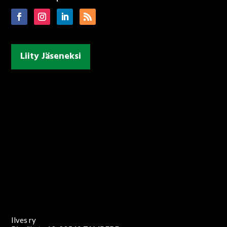
Liity Jäseneksi
Ilves ry