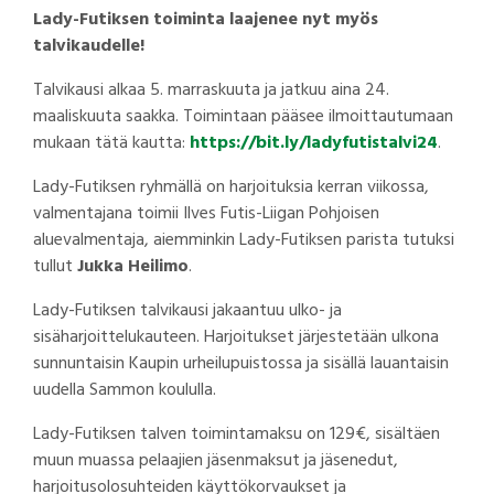
Lady-Futiksen toiminta laajenee nyt myös
talvikaudelle!
Talvikausi alkaa 5. marraskuuta ja jatkuu aina 24.
maaliskuuta saakka. Toimintaan pääsee ilmoittautumaan
mukaan tätä kautta:
https://bit.ly/ladyfutistalvi24
.
Lady-Futiksen ryhmällä on harjoituksia kerran viikossa,
valmentajana toimii Ilves Futis-Liigan Pohjoisen
aluevalmentaja, aiemminkin Lady-Futiksen parista tutuksi
tullut
Jukka Heilimo
.
Lady-Futiksen talvikausi jakaantuu ulko- ja
sisäharjoittelukauteen. Harjoitukset järjestetään ulkona
sunnuntaisin Kaupin urheilupuistossa ja sisällä lauantaisin
uudella Sammon koululla.
Lady-Futiksen talven toimintamaksu on 129€, sisältäen
muun muassa pelaajien jäsenmaksut ja jäsenedut,
harjoitusolosuhteiden käyttökorvaukset ja