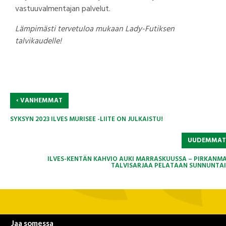
vastuuvalmentajan palvelut.
Lämpimästi tervetuloa mukaan Lady-Futiksen
talvikaudelle!
‹
VANHEMMAT
SYKSYN 2023 ILVES MURISEE -LIITE ON JULKAISTU!
UUDEMMA
ILVES-KENTÄN KAHVIO AUKI MARRASKUUSSA – PIRKANM
TALVISARJAA PELATAAN SUNNUNTAI
Jaa somessa