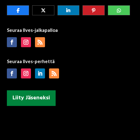
Seuraa Ilves-jalkapalloa
Seuraa Ilves-perhettä
Liity Jäseneksi