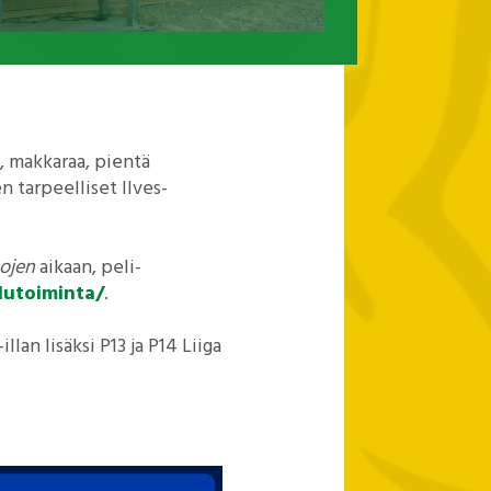
a, makkaraa, pientä
en tarpeelliset Ilves-
tojen
aikaan, peli-
ailutoiminta/
.
lan lisäksi P13 ja P14 Liiga