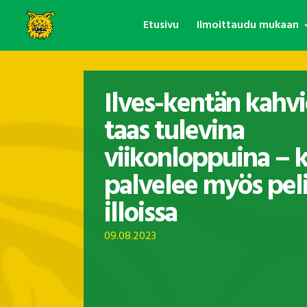
Etusivu
Ilmoittaudu mukaan
Ilves-kentän kahvi
taas tulevina
viikonloppuina – 
palvelee myös peli
illoissa
09.08.2023