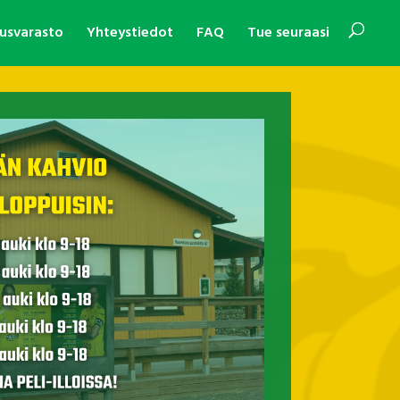
usvarasto
Yhteystiedot
FAQ
Tue seuraasi