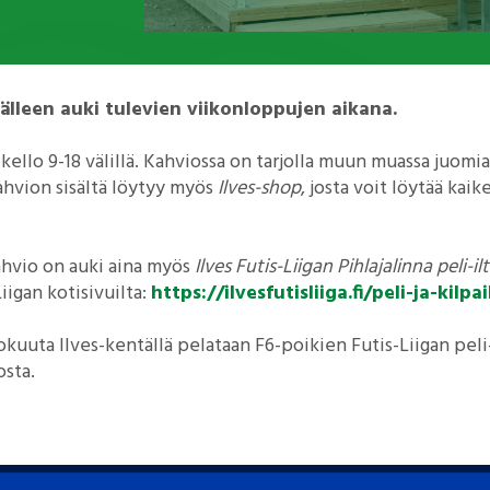
älleen auki tulevien viikonloppujen aikana.
kello 9-18 välillä. Kahviossa on tarjolla muun muassa juomi
Kahvion sisältä löytyy myös
Ilves-shop
, josta voit löytää kaik
hvio on auki aina myös
Ilves Futis-Liigan Pihlajalinna peli-il
Liigan kotisivuilta:
https://ilvesfutisliiga.fi/peli-ja-kilp
okuuta Ilves-kentällä pelataan F6-poikien Futis-Liigan peli-il
osta.