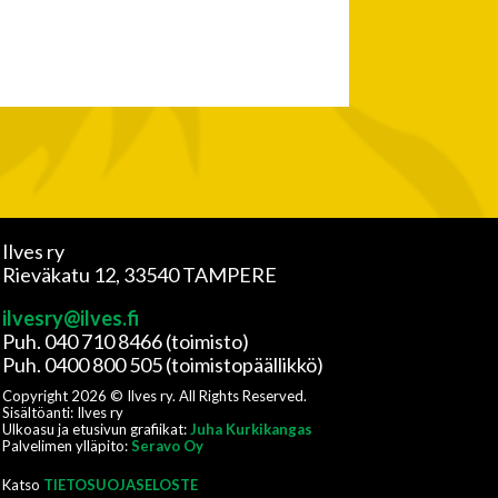
Ilves ry
Rieväkatu 12, 33540 TAMPERE
ilvesry@ilves.fi
Puh. 040 710 8466 (toimisto)
Puh. 0400 800 505 (toimistopäällikkö)
Copyright
2026
© Ilves ry. All Rights Reserved.
Sisältöanti: Ilves ry
Ulkoasu ja etusivun grafiikat:
Juha Kurkikangas
Palvelimen ylläpito:
Seravo Oy
Katso
TIETOSUOJASELOSTE