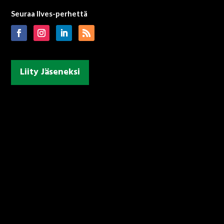
Seuraa Ilves-perhettä
Liity Jäseneksi