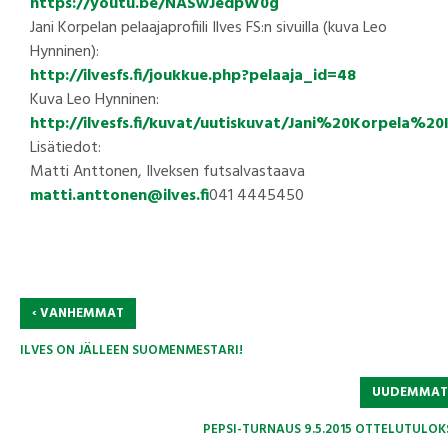
https://youtu.be/NASwJedpW0g
Jani Korpelan pelaajaprofiili Ilves FS:n sivuilla (kuva Leo
Hynninen):
http://ilvesfs.fi/joukkue.php?pelaaja_id=48
Kuva Leo Hynninen:
http://ilvesfs.fi/kuvat/uutiskuvat/Jani%20Korpela%20
Lisätiedot:
Matti Anttonen, Ilveksen futsalvastaava
matti.anttonen@ilves.fi
041 4445450
‹
VANHEMMAT
ILVES ON JÄLLEEN SUOMENMESTARI!
UUDEMMA
PEPSI-TURNAUS 9.5.2015 OTTELUTULOK