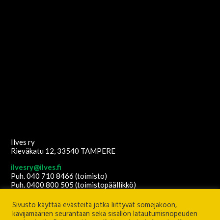
Ilves ry
Rieväkatu 12, 33540 TAMPERE
ilvesry@ilves.fi
Puh. 040 710 8466 (toimisto)
Puh. 0400 800 505 (toimistopäällikkö)
Copyright
2026
© Ilves ry. All Rights Reserved.
Sivusto käyttää evästeitä jotka liittyvät somejakoon,
Sisältöanti: Ilves ry
Ulkoasu ja etusivun grafiikat:
Juha Kurkikangas
kävijämäärien seurantaan sekä sisällön latautumisnopeuden
Palvelimen ylläpito:
Seravo Oy