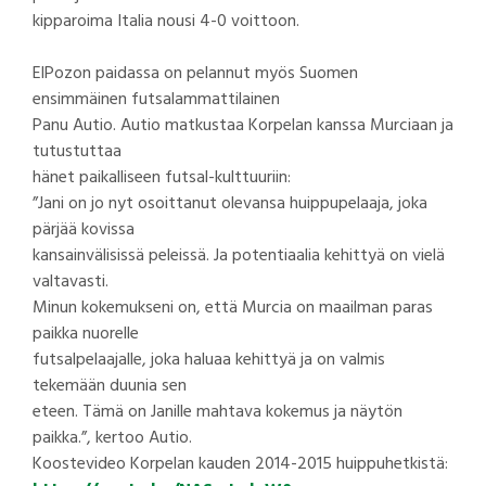
kipparoima Italia nousi 4-0 voittoon.
ElPozon paidassa on pelannut myös Suomen
ensimmäinen futsalammattilainen
Panu Autio. Autio matkustaa Korpelan kanssa Murciaan ja
tutustuttaa
hänet paikalliseen futsal-kulttuuriin:
”Jani on jo nyt osoittanut olevansa huippupelaaja, joka
pärjää kovissa
kansainvälisissä peleissä. Ja potentiaalia kehittyä on vielä
valtavasti.
Minun kokemukseni on, että Murcia on maailman paras
paikka nuorelle
futsalpelaajalle, joka haluaa kehittyä ja on valmis
tekemään duunia sen
eteen. Tämä on Janille mahtava kokemus ja näytön
paikka.”, kertoo Autio.
Koostevideo Korpelan kauden 2014-2015 huippuhetkistä: