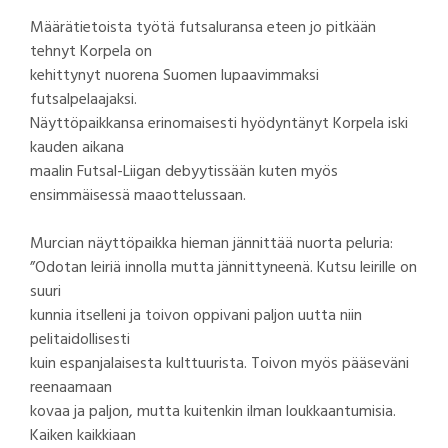
Määrätietoista työtä futsaluransa eteen jo pitkään
tehnyt Korpela on
kehittynyt nuorena Suomen lupaavimmaksi
futsalpelaajaksi.
Näyttöpaikkansa erinomaisesti hyödyntänyt Korpela iski
kauden aikana
maalin Futsal-Liigan debyytissään kuten myös
ensimmäisessä maaottelussaan.
Murcian näyttöpaikka hieman jännittää nuorta peluria:
”Odotan leiriä innolla mutta jännittyneenä. Kutsu leirille on
suuri
kunnia itselleni ja toivon oppivani paljon uutta niin
pelitaidollisesti
kuin espanjalaisesta kulttuurista. Toivon myös pääseväni
reenaamaan
kovaa ja paljon, mutta kuitenkin ilman loukkaantumisia.
Kaiken kaikkiaan