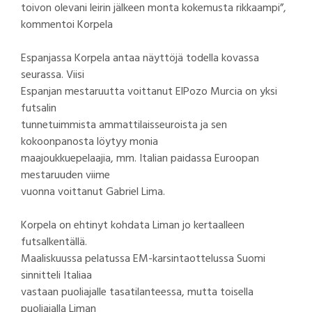
toivon olevani leirin jälkeen monta kokemusta rikkaampi”,
kommentoi Korpela
Espanjassa Korpela antaa näyttöjä todella kovassa
seurassa. Viisi
Espanjan mestaruutta voittanut ElPozo Murcia on yksi
futsalin
tunnetuimmista ammattilaisseuroista ja sen
kokoonpanosta löytyy monia
maajoukkuepelaajia, mm. Italian paidassa Euroopan
mestaruuden viime
vuonna voittanut Gabriel Lima.
Korpela on ehtinyt kohdata Liman jo kertaalleen
futsalkentällä.
Maaliskuussa pelatussa EM-karsintaottelussa Suomi
sinnitteli Italiaa
vastaan puoliajalle tasatilanteessa, mutta toisella
puoliajalla Liman