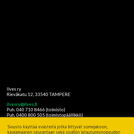
Ilves ry
Rieväkatu 12, 33540 TAMPERE
ilvesry@ilves.fi
Puh. 040 710 8466 (toimisto)
Puh. 0400 800 505 (toimistopäällikkö)
Copyright
2026
© Ilves ry. All Rights Reserved.
Sivusto käyttää evästeitä jotka liittyvät somejakoon,
Sisältöanti: Ilves ry
Ulkoasu ja etusivun grafiikat:
Juha Kurkikangas
kävijämäärien seurantaan sekä sisällön latautumisnopeuden