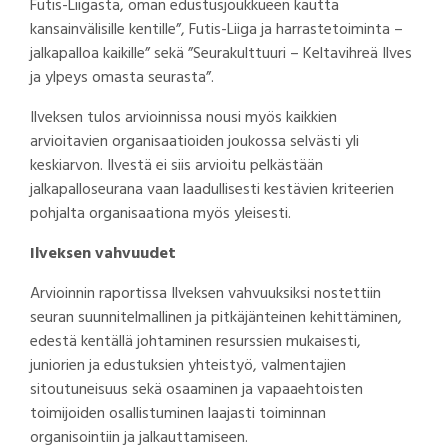
Futis-Liigasta, oman edustusjoukkueen kautta
kansainvälisille kentille”, Futis-Liiga ja harrastetoiminta –
jalkapalloa kaikille” sekä ”Seurakulttuuri – Keltavihreä Ilves
ja ylpeys omasta seurasta”.
Ilveksen tulos arvioinnissa nousi myös kaikkien
arvioitavien organisaatioiden joukossa selvästi yli
keskiarvon. Ilvestä ei siis arvioitu pelkästään
jalkapalloseurana vaan laadullisesti kestävien kriteerien
pohjalta organisaationa myös yleisesti.
Ilveksen vahvuudet
Arvioinnin raportissa Ilveksen vahvuuksiksi nostettiin
seuran suunnitelmallinen ja pitkäjänteinen kehittäminen,
edestä kentällä johtaminen resurssien mukaisesti,
juniorien ja edustuksien yhteistyö, valmentajien
sitoutuneisuus sekä osaaminen ja vapaaehtoisten
toimijoiden osallistuminen laajasti toiminnan
organisointiin ja jalkauttamiseen.