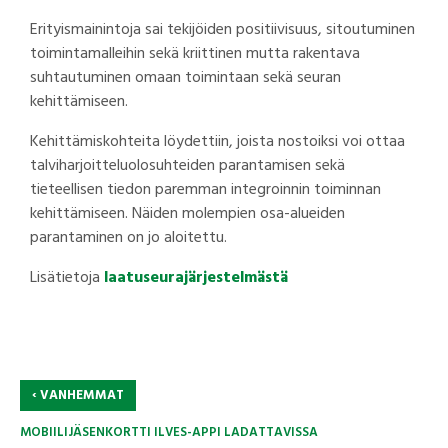
Erityismainintoja sai tekijöiden positiivisuus, sitoutuminen
toimintamalleihin sekä kriittinen mutta rakentava
suhtautuminen omaan toimintaan sekä seuran
kehittämiseen.
Kehittämiskohteita löydettiin, joista nostoiksi voi ottaa
talviharjoitteluolosuhteiden parantamisen sekä
tieteellisen tiedon paremman integroinnin toiminnan
kehittämiseen. Näiden molempien osa-alueiden
parantaminen on jo aloitettu.
Lisätietoja
laatuseurajärjestelmästä
‹
VANHEMMAT
MOBIILIJÄSENKORTTI ILVES-APPI LADATTAVISSA