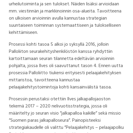
urheilutoiminta ja sen tulokset. Näiden lisäksi arvioidaan
mm. viestinnän ja markkinoinnin osa-alueita. Tavoitteena
on ulkoisen arvioinnin avulla kannustaa strategian
suuntaiseen toiminnan systemaattiseen ja tulokselliseen
kehittämiseen.
Prosessi kohti tasoa 5 alkoi jo syksyllä 2016, jolloin
Palloliiton seurakehityshenkilöstön kanssa ryhdyttiin
kartoittamaan seuran tilannetta edeltävän arvioinnin
pohjalta, jossa Ilves oli saavuttanut tason 4. Ennen uutta
prosessia Palloliitto tiukensi erityisesti pelaajakehityksen
mittaristoa, tavoitteena kannustaa
pelaajakehitystoimintoja kohti kansainvälistä tasoa.
Prosessin perustaksi otettiin Ilves jalkapallojaoston
tekemä 2017 – 2020 nelivuotisstrategia, jossa oli
määritelty jo seuran visio ”jalkapalloa kaikille” sekä missio
”Suomen paras jalkapalloseura”. Painopisteeksi
strategiakaudelle oli valittu ”Pelaajakehitys – pelaajapolku