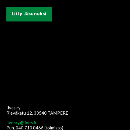
Liity Jäseneksi
Ilves ry
Rieväkatu 12, 33540 TAMPERE
ilvesry@ilves.fi
Puh. 040 710 8466 (toimisto)