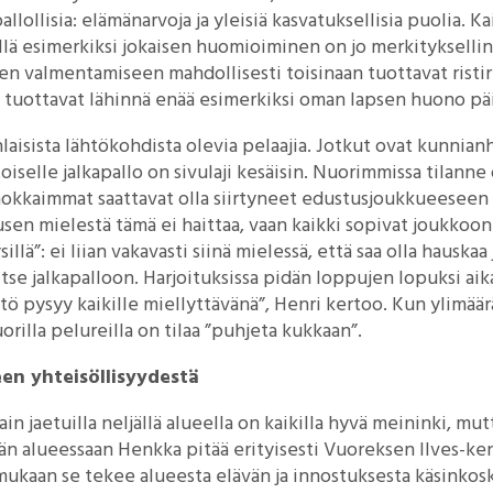
llollisia: elämänarvoja ja yleisiä kasvatuksellisia puolia. K
llä esimerkiksi jokaisen huomioiminen on jo merkityksellin
en valmentamiseen mahdollisesti toisinaan tuottavat ristiri
a tuottavat lähinnä enää esimerkiksi oman lapsen huono pä
laisista lähtökohdista olevia pelaajia. Jotkut ovat kunnianh
toiselle jalkapallo on sivulaji kesäisin. Nuorimmissa tilanne
innokkaimmat saattavat olla siirtyneet edustusjoukkueesee
en mielestä tämä ei haittaa, vaan kaikki sopivat joukkoon
llä”: ei liian vakavasti siinä mielessä, että saa olla hauskaa j
se jalkapalloon. Harjoituksissa pidän loppujen lopuksi aika
stö pysyy kaikille miellyttävänä”, Henri kertoo. Kun ylimää
orilla pelureilla on tilaa ”puhjeta kukkaan”.
een yhteisöllisyydestä
in jaetuilla neljällä alueella on kaikilla hyvä meininki, mutt
än alueessaan Henkka pitää erityisesti Vuoreksen Ilves-ken
mukaan se tekee alueesta elävän ja innostuksesta käsinkos