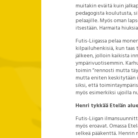
muitakin eväitä kuin jalkapa
pedagogista koulutusta, si
pelaajille. Myös oman laps
itsestään. Harmaita hiuksi
Futis-Liigassa pelaa monen
kilpailuhenkisiä, kun taas 
jälkeen, jolloin kaikista 
ympärivuotisemmin. Karhus
toimin ”rennosti mutta täysi
mutta eniten keskitytään it
siksi, että toimintaympäri
myös esimerkiksi ujoilla nu
Henri tykkää Etelän alu
Futis-Liigan ilmansuunnitta
myös eroavat. Omassa Etel
selkeä pääkenttä. Henrin 