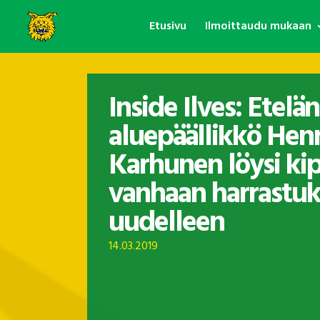
Etusivu
Ilmoittaudu mukaan
Inside Ilves: Etelän
aluepäällikkö Henr
Karhunen löysi ki
vanhaan harrastu
uudelleen
14.03.2019