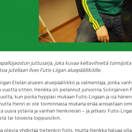
kapallojaoston juttusarja, joka kuvaa keltavihreitä toimijoita
koa jutellaan Ilves Futis-Liigan aluepäälliköille.
igan Etelän alueen aluepäällikkö ja valmentaja, jonka vanh
 vuotta sitten. Henkka oli pelannut juniorina Siilinjärven 
lta, kun poika hyppäsi mukaan Futis-Liigaan ja isä hänen
, mutta Henri ei ole toiminnassa mukana enää ainoastaan omi
ta uusia ystäviä ja vanhan henkireiän – ja jatkaisi Futis-Lii
tä tai toisesta loppuisikin.
 olevia yhdistää tietenkin futis, mutta Henkka haluaa olla