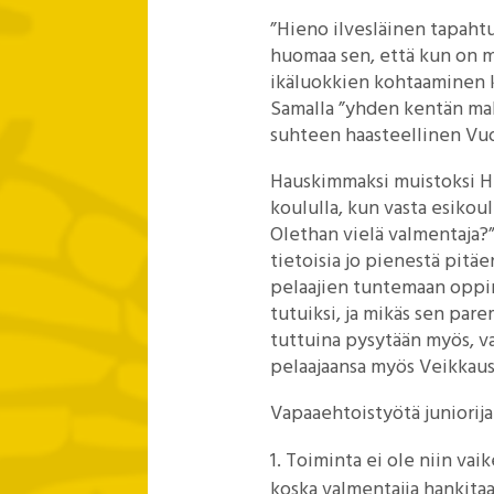
”Hieno ilvesläinen tapahtu
huomaa sen, että kun on m
ikäluokkien kohtaaminen ke
Samalla ”yhden kentän mall
suhteen haasteellinen Vuo
Hauskimmaksi muistoksi H
koululla, kun vasta esikou
Olethan vielä valmentaja?”.
tietoisia jo pienestä pitä
pelaajien tuntemaan oppimi
tutuiksi, ja mikäs sen par
tuttuina pysytään myös, va
pelaajaansa myös Veikkau
Vapaaehtoistyötä juniorija
Toiminta ei ole niin vaik
koska valmentajia hankita