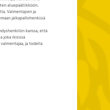
tten aluepäällikköön.
lta. Valmentajien ja
maan jalkapallohenkisiä
hdyshenkilön kanssa, että
a joka ikisissä
valmentajaa, ja todella