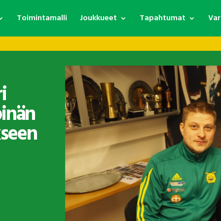
Toimintamalli
Joukkueet
Tapahtumat
Var
i
pinän
kseen