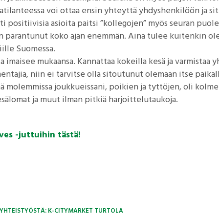
tilanteessa voi ottaa ensin yhteyttä yhdyshenkilöön ja si
ti positiivisia asioita paitsi ”kollegojen” myös seuran puole
 parantunut koko ajan enemmän. Aina tulee kuitenkin ole
niille Suomessa.
 imaisee mukaansa. Kannattaa kokeilla kesä ja varmistaa y
mentajia, niin ei tarvitse olla sitoutunut olemaan itse paikall
nä molemmissa joukkueissani, poikien ja tyttöjen, oli kolme 
esälomat ja muut ilman pitkiä harjoittelutaukoja.
ves -juttuihin tästä!
 YHTEISTYÖSTÄ: K-CITYMARKET TURTOLA