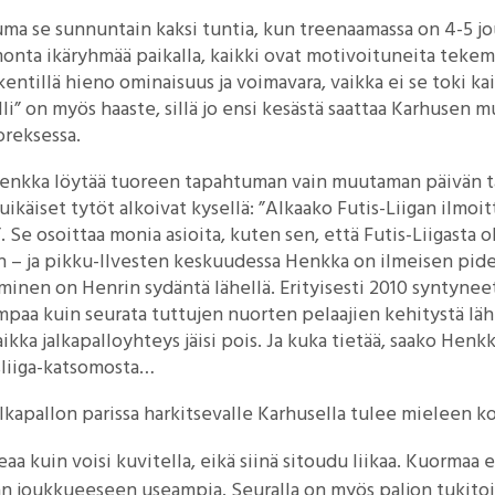
ma se sunnuntain kaksi tuntia, kun treenaamassa on 4-5 jo
onta ikäryhmää paikalla, kaikki ovat motivoituneita tekemä
ntillä hieno ominaisuus ja voimavara, vaikka ei se toki kaik
i” on myös haaste, sillä jo ensi kesästä saattaa Karhusen m
reksessa.
enkka löytää tuoreen tapahtuman vain muutaman päivän ta
luikäiset tytöt alkoivat kysellä: ”Alkaako Futis-Liigan ilmo
 Se osoittaa monia asioita, kuten sen, että Futis-Liigasta o
en – ja pikku-Ilvesten keskuudessa Henkka on ilmeisen pide
nen on Henrin sydäntä lähellä. Erityisesti 2010 syntyneet
empaa kuin seurata tuttujen nuorten pelaajien kehitystä läh
ikka jalkapalloyhteys jäisi pois. Ja kuka tietää, saako Henk
sliiga-katsomosta…
lkapallon parissa harkitsevalle Karhusella tulee mieleen k
eaa kuin voisi kuvitella, eikä siinä sitoudu liikaa. Kuormaa e
an joukkueeseen useampia. Seuralla on myös paljon tukitoi