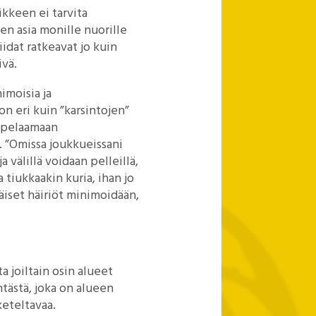
aikkeen ei tarvita
en asia monille nuorille
idat ratkeavat jo kuin
ivä.
imoisia ja
 on eri kuin ”karsintojen”
n pelaamaan
. ”Omissa joukkueissani
a välillä voidaan pelleillä,
 tiukkaakin kuria, ihan jo
räiset häiriöt minimoidään,
a joiltain osin alueet
tästä, joka on alueen
keteltavaa.