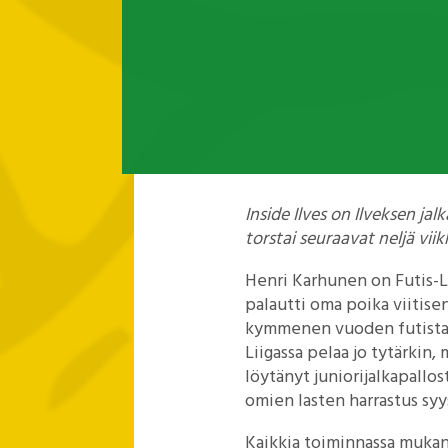
Inside Ilves on Ilveksen jal
torstai seuraavat neljä viik
Henri Karhunen on Futis-Li
palautti oma poika viitisen
kymmenen vuoden futistauo
Liigassa pelaa jo tytärkin
löytänyt juniorijalkapallos
omien lasten harrastus syys
Kaikkia toiminnassa mukana