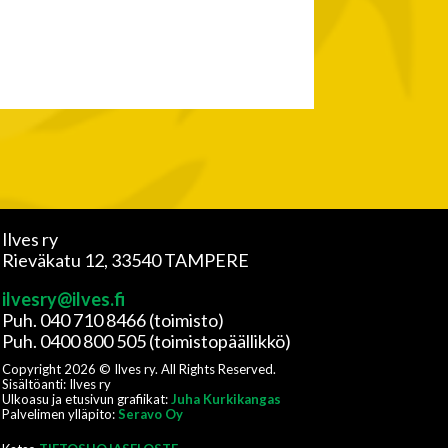
Ilves ry
Rieväkatu 12, 33540 TAMPERE
ilvesry@ilves.fi
Puh. 040 710 8466 (toimisto)
Puh. 0400 800 505 (toimistopäällikkö)
Copyright
2026
© Ilves ry. All Rights Reserved.
Sisältöanti: Ilves ry
Ulkoasu ja etusivun grafiikat:
Juha Kurkikangas
Palvelimen ylläpito:
Seravo Oy