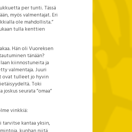
ukkuetta per tunti. Tässä
än, myös valmentajat. Eri
kialla ole mahdollista.”
ukaan tulla kenttien
kaa. Hän oli Vuoreksen
ittautuminen tänään?
llaan kiinnostuneita ja
tty valmentaja. Juuri
 ovat tulleet jo hyvin
ietäisyydeltä. Toki
ka joskus seurata ”omaa”
olme vinkkiä:
i tarvitse kantaa yksin,
mintoja, kunhan niitä