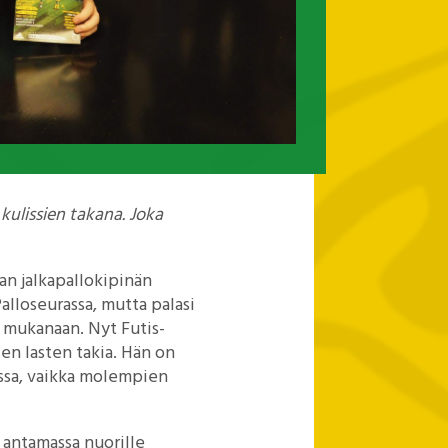
 kulissien takana. Joka
an jalkapallokipinän
Palloseurassa, mutta palasi
 mukanaan. Nyt Futis-
en lasten takia. Hän on
gassa, vaikka molempien
 antamassa nuorille