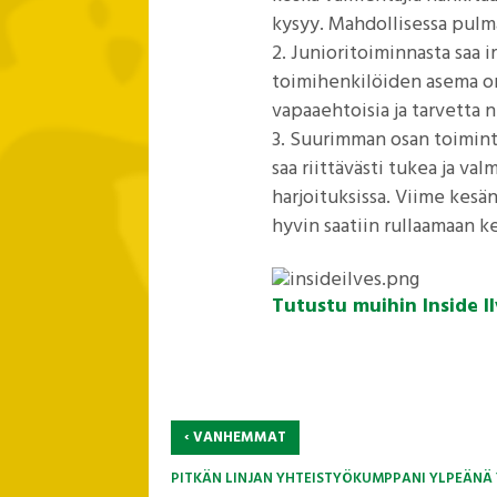
kysyy. Mahdollisessa pulma
Junioritoiminnasta saa ir
toimihenkilöiden asema on
vapaaehtoisia ja tarvetta 
Suurimman osan toiminta
saa riittävästi tukea ja val
harjoituksissa. Viime kesä
hyvin saatiin rullaamaan k
Tutustu muihin Inside Il
‹
VANHEMMAT
PITKÄN LINJAN YHTEISTYÖKUMPPANI YLPEÄNÄ