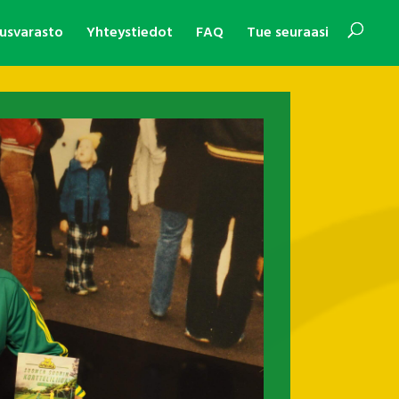
usvarasto
Yhteystiedot
FAQ
Tue seuraasi