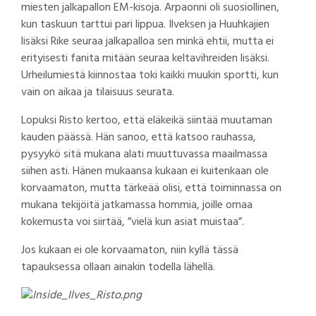
miesten jalkapallon EM-kisoja. Arpaonni oli suosiollinen,
kun taskuun tarttui pari lippua. Ilveksen ja Huuhkajien
lisäksi Rike seuraa jalkapalloa sen minkä ehtii, mutta ei
erityisesti fanita mitään seuraa keltavihreiden lisäksi.
Urheilumiestä kiinnostaa toki kaikki muukin sportti, kun
vain on aikaa ja tilaisuus seurata.
Lopuksi Risto kertoo, että eläkeikä siintää muutaman
kauden päässä. Hän sanoo, että katsoo rauhassa,
pysyykö sitä mukana alati muuttuvassa maailmassa
siihen asti. Hänen mukaansa kukaan ei kuitenkaan ole
korvaamaton, mutta tärkeää olisi, että toiminnassa on
mukana tekijöitä jatkamassa hommia, joille omaa
kokemusta voi siirtää, ”vielä kun asiat muistaa”.
Jos kukaan ei ole korvaamaton, niin kyllä tässä
tapauksessa ollaan ainakin todella lähellä.