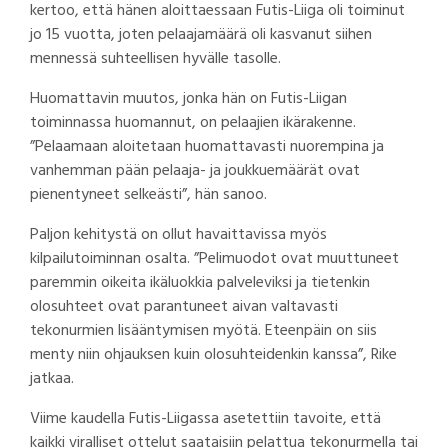
kertoo, että hänen aloittaessaan Futis-Liiga oli toiminut
jo 15 vuotta, joten pelaajamäärä oli kasvanut siihen
mennessä suhteellisen hyvälle tasolle.
Huomattavin muutos, jonka hän on Futis-Liigan
toiminnassa huomannut, on pelaajien ikärakenne.
”Pelaamaan aloitetaan huomattavasti nuorempina ja
vanhemman pään pelaaja- ja joukkuemäärät ovat
pienentyneet selkeästi”, hän sanoo.
Paljon kehitystä on ollut havaittavissa myös
kilpailutoiminnan osalta. ”Pelimuodot ovat muuttuneet
paremmin oikeita ikäluokkia palveleviksi ja tietenkin
olosuhteet ovat parantuneet aivan valtavasti
tekonurmien lisääntymisen myötä. Eteenpäin on siis
menty niin ohjauksen kuin olosuhteidenkin kanssa”, Rike
jatkaa.
Viime kaudella Futis-Liigassa asetettiin tavoite, että
kaikki viralliset ottelut saataisiin pelattua tekonurmella tai