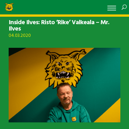
Inside Ilves: Risto ’Rike’ Valkeala – Mr.
Ilves
04.03.2020