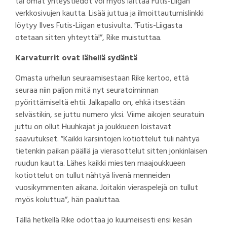
tai omat yhteystiedot voi myös laittaa Futis-Liigan
verkkosivujen kautta. Lisää juttua ja ilmoittautumislinkki
löytyy Ilves Futis-Liigan etusivulta. ”Futis-Liigasta
otetaan sitten yhteyttä!”, Rike muistuttaa.
Karvaturrit ovat lähellä sydäntä
Omasta urheilun seuraamisestaan Rike kertoo, että
seuraa niin paljon mitä nyt seuratoiminnan
pyörittämiseltä ehtii. Jalkapallo on, ehkä itsestään
selvästikin, se juttu numero yksi. Viime aikojen seuratuin
juttu on ollut Huuhkajat ja joukkueen loistavat
saavutukset. ”Kaikki karsintojen kotiottelut tuli nähtyä
tietenkin paikan päällä ja vierasottelut sitten jonkinlaisen
ruudun kautta. Lähes kaikki miesten maajoukkueen
kotiottelut on tullut nähtyä livenä menneiden
vuosikymmenten aikana. Joitakin vieraspelejä on tullut
myös koluttua”, hän paaluttaa.
Tällä hetkellä Rike odottaa jo kuumeisesti ensi kesän