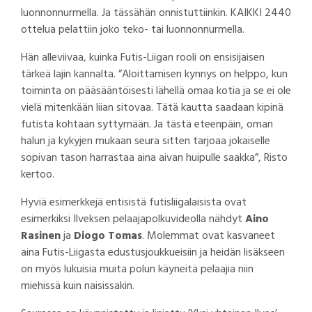
luonnonnurmella. Ja tässähän onnistuttiinkin. KAIKKI 2440
ottelua pelattiin joko teko- tai luonnonnurmella.
Hän alleviivaa, kuinka Futis-Liigan rooli on ensisijaisen
tärkeä lajin kannalta. ”Aloittamisen kynnys on helppo, kun
toiminta on pääsääntöisesti lähellä omaa kotia ja se ei ole
vielä mitenkään liian sitovaa. Tätä kautta saadaan kipinä
futista kohtaan syttymään. Ja tästä eteenpäin, oman
halun ja kykyjen mukaan seura sitten tarjoaa jokaiselle
sopivan tason harrastaa aina aivan huipulle saakka”, Risto
kertoo.
Hyviä esimerkkejä entisistä futisliigalaisista ovat
esimerkiksi Ilveksen pelaajapolkuvideolla nähdyt
Aino
Rasinen
ja
Diogo Tomas
. Molemmat ovat kasvaneet
aina Futis-Liigasta edustusjoukkueisiin ja heidän lisäkseen
on myös lukuisia muita polun käyneitä pelaajia niin
miehissä kuin naisissakin.