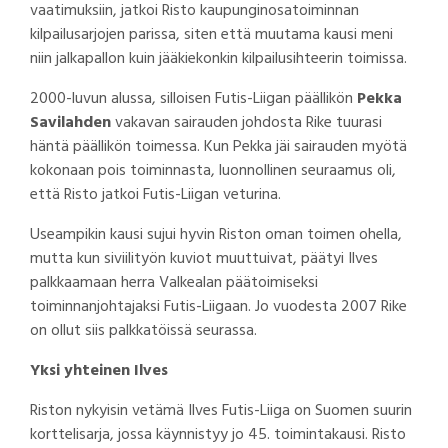
vaatimuksiin, jatkoi Risto kaupunginosatoiminnan
kilpailusarjojen parissa, siten että muutama kausi meni
niin jalkapallon kuin jääkiekonkin kilpailusihteerin toimissa.
2000-luvun alussa, silloisen Futis-Liigan päällikön
Pekka
Savilahden
vakavan sairauden johdosta Rike tuurasi
häntä päällikön toimessa. Kun Pekka jäi sairauden myötä
kokonaan pois toiminnasta, luonnollinen seuraamus oli,
että Risto jatkoi Futis-Liigan veturina.
Useampikin kausi sujui hyvin Riston oman toimen ohella,
mutta kun siviilityön kuviot muuttuivat, päätyi Ilves
palkkaamaan herra Valkealan päätoimiseksi
toiminnanjohtajaksi Futis-Liigaan. Jo vuodesta 2007 Rike
on ollut siis palkkatöissä seurassa.
Yksi yhteinen Ilves
Riston nykyisin vetämä Ilves Futis-Liiga on Suomen suurin
korttelisarja, jossa käynnistyy jo 45. toimintakausi. Risto