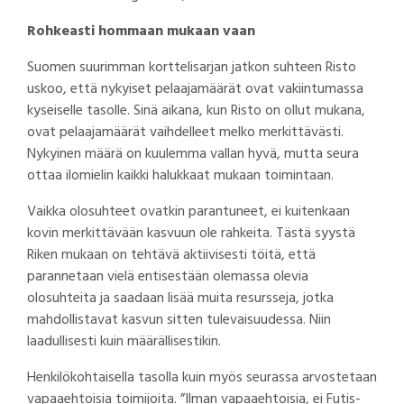
Rohkeasti hommaan mukaan vaan
Suomen suurimman korttelisarjan jatkon suhteen Risto
uskoo, että nykyiset pelaajamäärät ovat vakiintumassa
kyseiselle tasolle. Sinä aikana, kun Risto on ollut mukana,
ovat pelaajamäärät vaihdelleet melko merkittävästi.
Nykyinen määrä on kuulemma vallan hyvä, mutta seura
ottaa ilomielin kaikki halukkaat mukaan toimintaan.
Vaikka olosuhteet ovatkin parantuneet, ei kuitenkaan
kovin merkittävään kasvuun ole rahkeita. Tästä syystä
Riken mukaan on tehtävä aktiivisesti töitä, että
parannetaan vielä entisestään olemassa olevia
olosuhteita ja saadaan lisää muita resursseja, jotka
mahdollistavat kasvun sitten tulevaisuudessa. Niin
laadullisesti kuin määrällisestikin.
Henkilökohtaisella tasolla kuin myös seurassa arvostetaan
vapaaehtoisia toimijoita. ”Ilman vapaaehtoisia, ei Futis-