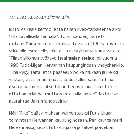
Mr. Ilves valvovan silmän alla.
Risto Valkeala kertoo, että hänen Ilves-taipaleensa alkoi
”sillä tavallisella tarinalla”. Toisin sanoen, hän etsi
rakkaan
Tiina-
vaimonsa kanssa keväällä 1990 harrastusta
vilkkaalle esikoiselle, joka oli juuri täyttänyt kuusi vuotta.
”Tiinan silloinen työkaveri
Kulmalan Heikki
oli vuonna
1990 Futis-Liigan Hervannan kaupunginosan yhdyshenkilö.
Tiina kysyi tältä, että pääseekö poika mukaan ja Heikki
vastasi, että ilman muuta, tiedustellen samalla Tiinaa
itseään valmentajaksi. Tähän tiedusteluun Tiina totesi,
että hän ei lähde, mutta isäntä kyllä lähtee”, Risto itse
naurahtaa. Ja niin lähdettiinkin.
Näin ”Rike” päätyi mukaan valmentajaksi Futis-Liigan
toimintaan Hervannan kaupunginosaan. Pari kautta meni
Hervannassa, kesät Futis-Liigassa ja talvet jääkiekon