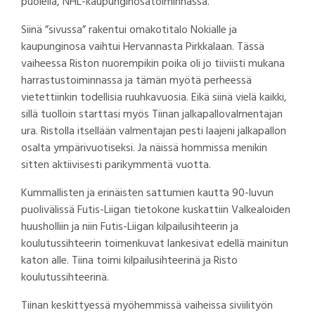
puolella, NHL-kaupunginosatoiminnassa.
Siinä ”sivussa” rakentui omakotitalo Nokialle ja
kaupunginosa vaihtui Hervannasta Pirkkalaan. Tässä
vaiheessa Riston nuorempikin poika oli jo tiiviisti mukana
harrastustoiminnassa ja tämän myötä perheessä
vietettiinkin todellisia ruuhkavuosia. Eikä siinä vielä kaikki,
sillä tuolloin starttasi myös Tiinan jalkapallovalmentajan
ura. Ristolla itsellään valmentajan pesti laajeni jalkapallon
osalta ympärivuotiseksi. Ja näissä hommissa menikin
sitten aktiivisesti parikymmentä vuotta.
Kummallisten ja erinäisten sattumien kautta 90-luvun
puolivälissä Futis-Liigan tietokone kuskattiin Valkealoiden
huusholliin ja niin Futis-Liigan kilpailusihteerin ja
koulutussihteerin toimenkuvat lankesivat edellä mainitun
katon alle. Tiina toimi kilpailusihteerinä ja Risto
koulutussihteerinä.
Tiinan keskittyessä myöhemmissä vaiheissa siviilityön