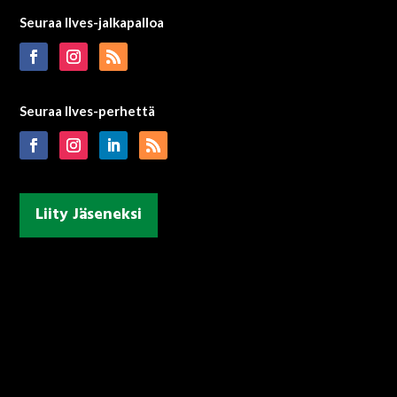
Seuraa Ilves-jalkapalloa
Seuraa Ilves-perhettä
Liity Jäseneksi