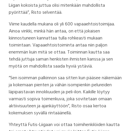
Liigan kokoista juttua olisi mitenkään mahdollista
pyörittää”, Risto selventää.
Viime kaudella mukana oli yli 600 vapaaehtoistoimijaa.
Ainoa vinkki, minkä hän antaa, on että jokaisen
kiinnostuneen kannattaa tulla rohkeasti mukaan
toimintaan. Vapaaehtoistoiminta antaa niin paljon
enemmän kuin mitä se ottaa. Toiminnan kautta saa
tehdä juttuja saman henkisten ihmisten kanssa ja sen
myötä on mahdollista saada hyviä ystäviä.
”Sen isoimman palkinnon saa sitten kun pääsee näkemään
ja kokemaan pienten ja vähän isompienkin pelureiden
läpipaistavan innokkuuden ja peli-ilon. Kaikille löytyy
varmasti sopiva toimenkuva, joka sovitetaan omaan
aktiivisuuteen ja ajankäyttöön”, Risto osaa kertoa
kokemuksen syvällä rintaäänellä.
Yhteyttä Futis-Liigaan voi ottaa toimihenkilöiden kautta