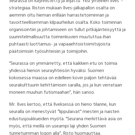
Seurassa on käynnistetty ja linjattu ’Yksi yhteinen Ilves’ -
strategiaa. Riston mukaan Ilves-jalkapallon osalta on
aiemmin oltu hieman erillään harrastetoiminnan ja
tavoitteellisemman kilpaurheilun osalta. Koko toiminnan
organisointiin ja johtamiseen on tullut pitkäjänteisyyttä ja
suunnitelmallisuutta toimenkuvien muututtua ihan
puhtaasti luottamus- ja vapaaehtoistoimitsijoista
päätoimisiin työsuhteisiin ja toimijoihin.
”Seurassa on ymmärretty, että kaikkien etu on toimia
yhdessä hienon seurayhteisön hyväksi. Suomen
kokoisessa maassa on edelleen kovin paljon tehtävää
seurakulttuurin kehittämisen saralla, jos ja kun verrataan
moneen muuhun futismaahan”, hän sanoo.
Mr. Ilves kertoo, että Ilveksessä on hieno tilanne, kun
seuralla on menestyvät ”lippulaivat” miesten ja naisten
edustusjoukkueiden myötä. ”Seurana merkittävä asia on
myös, että meillä on useampi laji yhden Suomen
tunnetuimman logon alla”, Risto huomauttaa.