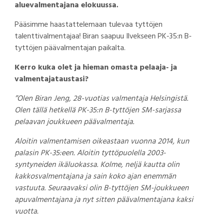
aluevalmentajana elokuussa.
Pääsimme haastattelemaan tulevaa tyttöjen
talenttivalmentajaa! Biran saapuu Ilvekseen PK-35:n B-
tyttöjen päävalmentajan paikalta.
Kerro kuka olet ja hieman omasta pelaaja- ja
valmentajataustasi?
”Olen Biran Jeng, 28-vuotias valmentaja Helsingistä.
Olen tällä hetkellä PK-35:n B-tyttöjen SM-sarjassa
pelaavan joukkueen päävalmentaja.
Aloitin valmentamisen oikeastaan vuonna 2014, kun
palasin PK-35:een. Aloitin tyttöpuolella 2003-
syntyneiden ikäluokassa. Kolme, neljä kautta olin
kakkosvalmentajana ja sain koko ajan enemmän
vastuuta. Seuraavaksi olin B-tyttöjen SM-joukkueen
apuvalmentajana ja nyt sitten päävalmentajana kaksi
vuotta.