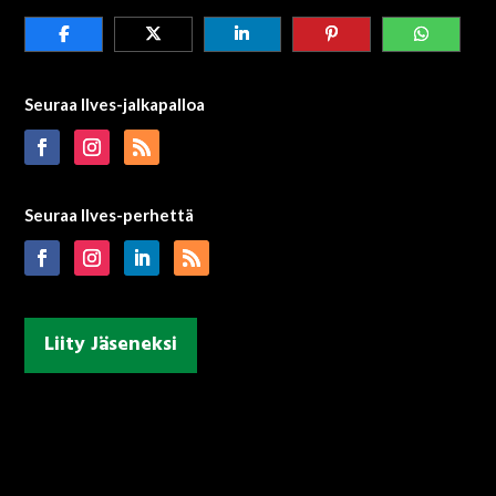
Seuraa Ilves-jalkapalloa
Seuraa Ilves-perhettä
Liity Jäseneksi