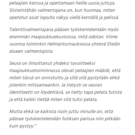
pelaajien kanssa ja opettamaan heille uusia juttuja.
Siisteintähän valmentajana on, kun huomaa, miten
opetetut asiat lopulta näkyy siellä kentällä ja pelissä.
Talenttivalmentajana pääsen työskentelemään myös
enemmän maajoukkuekuvioissa, mitä odotan. Viime
vuonna toiminkin Helmariturnauksessa yhtenä Etelän
alueen valmentajista.
Seura on ilmoittanut yhdeksi tavoitteeksi
maajoukkuetoiminnassa olevat pelaajien määrät, että
miten tässä on onnistuttu ja sillä sitä pystytään ehkä
jotenkin mittaamaankin. Ja tietysti se seuran
identiteetti on löydettävä, se tietty tapa pelata futista
ja että kaikki tietää miten sitä tulisi pelata.
Mutta ehkä se kaikista isoin juttu minulle on, että
pääsee työskentelemään futiksen parissa niin pitkään
kuin pystyy.”