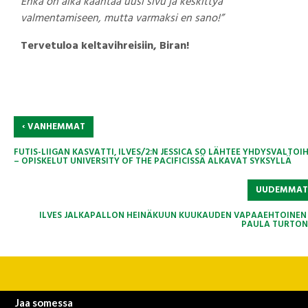
Ehkä on aika kääntää uusi sivu ja keskittyä
valmentamiseen, mutta varmaksi en sano!”
Tervetuloa keltavihreisiin, Biran!
‹
VANHEMMAT
FUTIS-LIIGAN KASVATTI, ILVES/2:N JESSICA SO LÄHTEE YHDYSVALTOI
– OPISKELUT UNIVERSITY OF THE PACIFICISSÄ ALKAVAT SYKSYLLÄ
UUDEMMA
ILVES JALKAPALLON HEINÄKUUN KUUKAUDEN VAPAAEHTOINEN
PAULA TURTON
Jaa somessa