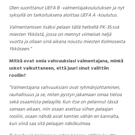
Olen suorittanut UEFA B -valmentajakoulutuksen ja nyt
syksyllä on tarkoituksena aloittaa UEFA A -koulutus.
Valmentamisen lisäksi pelaan tällä hetkellä PK-35:ssä
miesten Ykköstä, jossa on mennyt viimeiset neljä
vuotta ja ollaan sinä aikana noustu miesten Kolmosesta
Ykköseen.”
Mitkä ovat omia vahvuuksiasi valmentajana, minkä
uskot vaikuttaneen, että juuri sinut valittiin
rooliin?
”Valmentajana vahvuuksiani ovat ryhmänjohtaminen,
rauhallisuus ja se, miten pystyn jakamaan omaa tietoa
sekä osaamista pelaajille. Kun itse on pelannut tässä
samaan aikaan, niin osaan asettua siihen pelaajan
rooliin, osaan nähdä asiat kenties vähän eri kannalta,
kun siinä saa sitä pelaajan näkökulmaa.