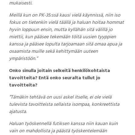
mukaisesti.
Meillä kun on PK-35:ssä kausi vielä käynnissä, niin iso
fokus on tietenkin vielä täällä ja haluan hoitaa hommat
hyvin loppuun ensin, mutta kyllähän sitä välillä jo
miettii, kun pääsee tekemään töitä uusien tyyppien
kanssa ja pääsee lopulta tarjoamaan sitä omaa apua ja
osaamista muille sekä kehittymään uuteen
ympäristöön.”
Onko sinulla joitain selkeitä henkilökohtaista
tavoitteita? Entä onko seuralta tullut jo
tavoitteita?
”Tämäkin tehtävä on uusi askel itselle, ei ole vielä
tulevista tavoitteista sellaista isompaa, konkreettista
ajatusta.
Haluan työskennellä futiksen kanssa niin kauan kuin
vain on mahdollista ja päästä työskentelemään