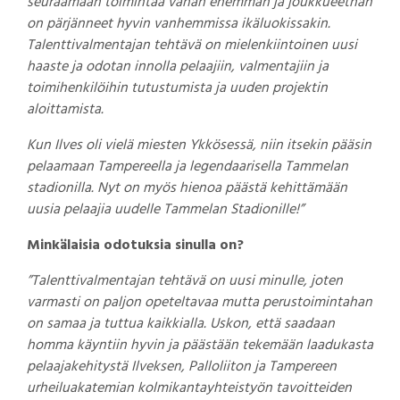
seuraamaan toimintaa vähän enemmän ja joukkueethan
on pärjänneet hyvin vanhemmissa ikäluokissakin.
Talenttivalmentajan tehtävä on mielenkiintoinen uusi
haaste ja odotan innolla pelaajiin, valmentajiin ja
toimihenkilöihin tutustumista ja uuden projektin
aloittamista.
Kun Ilves oli vielä miesten Ykkösessä, niin itsekin pääsin
pelaamaan Tampereella ja legendaarisella Tammelan
stadionilla. Nyt on myös hienoa päästä kehittämään
uusia pelaajia uudelle Tammelan Stadionille!”
Minkälaisia odotuksia sinulla on?
”Talenttivalmentajan tehtävä on uusi minulle, joten
varmasti on paljon opeteltavaa mutta perustoimintahan
on samaa ja tuttua kaikkialla. Uskon, että saadaan
homma käyntiin hyvin ja päästään tekemään laadukasta
pelaajakehitystä Ilveksen, Palloliiton ja Tampereen
urheiluakatemian kolmikantayhteistyön tavoitteiden