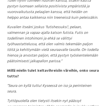
Tulen hyvin toimeen nuorten kanssa, sitäkin kautta
pystyn luomaan sellaista positiivista ympäristöä ja
vuorovaikutusta pelaajien kanssa, että heidän on
helppo antaa kaikkensa niin treeneissä kuin peleissäkin.
Kuvailen itseäni joskus ’futishessuksi’; pelaan,
valmennan ja vapaa-ajalla katson futista. Futis on
todellinen intohimoni ja ehkä se välittyi
työhaastattelussa, että olen valmis tekemään paljon
töitä ja kehittymään vielä seuraavalle tasolle. On todella
hienoa ja arvostan paljon, että pystyn työskentelemään
päätoimisesti jalkapallon parissa.”
Millä mielin tulet keltavihreisiin väreihin, onko seura
tuttu?
”Seura on kyllä tuttu! Kyseessä on iso ja perinteinen
seura.
Tyttöpuolella olen tietysti itsekin nyt päässyt