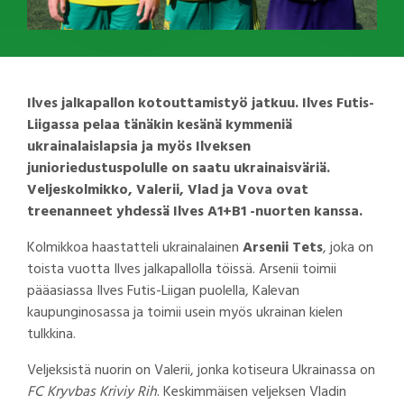
Ilves jalkapallon kotouttamistyö jatkuu. Ilves Futis-
Liigassa pelaa tänäkin kesänä kymmeniä
ukrainalaislapsia ja myös Ilveksen
junioriedustuspolulle on saatu ukrainaisväriä.
Veljeskolmikko, Valerii, Vlad ja Vova ovat
treenanneet yhdessä Ilves A1+B1 -nuorten kanssa.
Kolmikkoa haastatteli ukrainalainen
Arsenii Tets
, joka on
toista vuotta Ilves jalkapallolla töissä. Arsenii toimii
pääasiassa Ilves Futis-Liigan puolella, Kalevan
kaupunginosassa ja toimii usein myös ukrainan kielen
tulkkina.
Veljeksistä nuorin on Valerii, jonka kotiseura Ukrainassa on
FC Kryvbas Kriviy Rih
. Keskimmäisen veljeksen Vladin