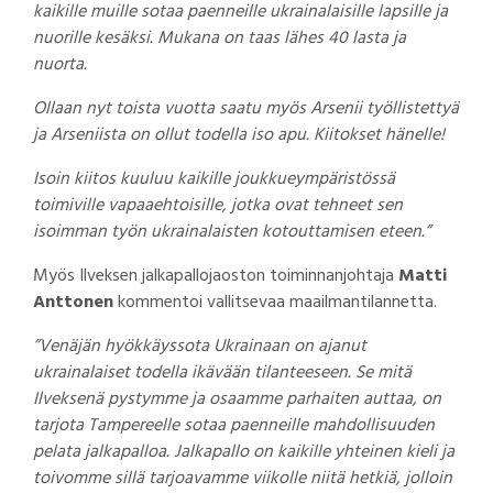
kaikille muille sotaa paenneille ukrainalaisille lapsille ja
nuorille kesäksi. Mukana on taas lähes 40 lasta ja
nuorta.
Ollaan nyt toista vuotta saatu myös Arsenii työllistettyä
ja Arseniista on ollut todella iso apu. Kiitokset hänelle!
Isoin kiitos kuuluu kaikille joukkueympäristössä
toimiville vapaaehtoisille, jotka ovat tehneet sen
isoimman työn ukrainalaisten kotouttamisen eteen.”
Myös Ilveksen jalkapallojaoston toiminnanjohtaja
Matti
Anttonen
kommentoi vallitsevaa maailmantilannetta.
”Venäjän hyökkäyssota Ukrainaan on ajanut
ukrainalaiset todella ikävään tilanteeseen. Se mitä
Ilveksenä pystymme ja osaamme parhaiten auttaa, on
tarjota Tampereelle sotaa paenneille mahdollisuuden
pelata jalkapalloa. Jalkapallo on kaikille yhteinen kieli ja
toivomme sillä tarjoavamme viikolle niitä hetkiä, jolloin