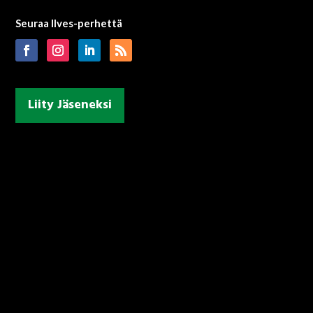
Seuraa Ilves-perhettä
Liity Jäseneksi