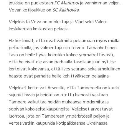
joukkue on puolestaan
FC Mariupol
ja vanhimman veljen,
Vovan kotijoukkue on
SC Kakhovka
.
Veljeksistä Vova on puolustaja ja Vlad sekä Valerii
keskikentän keskustan pelaajia.
He kertoivat, että ovat valmiita pelaamaan myös muilla
pelipaikoilla, jos valmentaja niin toivoo. Tämänhetkinen
taso on heille hyvä, kolmikko kokee ymmärrettävästi,
että he eivät ole aivan parhaalla tasollaan juuri nyt. He
kertoivat kokevansa, että Ilves seurana sekä urheilullinen
haaste ovat parhaita heille kehittyäkseen pelaajina.
Veljekset kertoivat Arseniille, että Tampereella on kaikki
sujunut hyvin ja heidät on otettu hienosti vastaan.
Tampere vaikuttaa heidän mukaansa modernilta ja
sopivan kokoiselta kaupungilta. Veljekset arvostavat
luontoa, jota on Tampereen ympäristössä paljon ja
vertasivatkin kaupunkia kotipaikkaansa Ukrainassa.