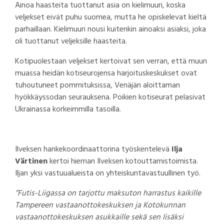
Ainoa haasteita tuottanut asia on kielimuuri, koska
veljekset eivät puhu suomea, mutta he opiskelevat kieltä
parhaillaan. Kielimuuri nousi kuitenkin ainoaksi asiaksi, joka
oli tuottanut veljeksille haasteita.
Kotipuolestaan veljekset kertoivat sen verran, että muun
muassa heidän kotiseurojensa harjoituskeskukset ovat
tuhoutuneet pommituksissa, Venäjän aloittaman
hyökkäyssodan seurauksena. Poikien kotiseurat pelasivat
Ukrainassa korkeimmilla tasoilla.
Ilveksen hankekoordinaattorina työskentelevä
Ilja
Värtinen
kertoi hieman Ilveksen kotouttamistoimista.
Iljan yksi vastuualueista on yhteiskuntavastuullinen työ.
”Futis-Liigassa on tarjottu maksuton harrastus kaikille
Tampereen vastaanottokeskuksen ja Kotokunnan
vastaanottokeskuksen asukkaille sekä sen lisäksi