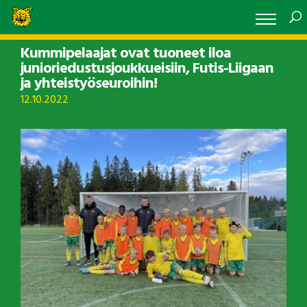
Kummipelaajat ovat tuoneet iloa
junioriedustusjoukkueisiin, Futis-Liigaan
ja yhteistyöseuroihin!
12.10.2022