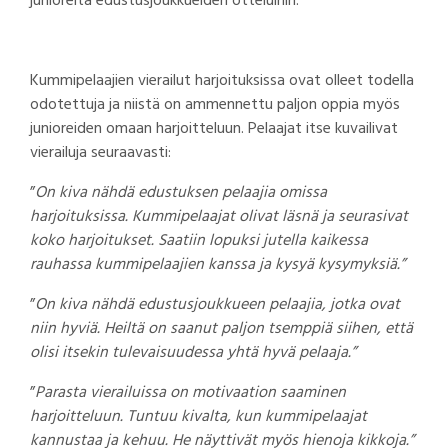
junioreita edustusjoukkueiden otteluihin.
Kummipelaajien vierailut harjoituksissa ovat olleet todella
odotettuja ja niistä on ammennettu paljon oppia myös
junioreiden omaan harjoitteluun. Pelaajat itse kuvailivat
vierailuja seuraavasti:
”
On kiva nähdä edustuksen pelaajia omissa
harjoituksissa. Kummipelaajat olivat läsnä ja seurasivat
koko harjoitukset. Saatiin lopuksi jutella kaikessa
rauhassa kummipelaajien kanssa ja kysyä kysymyksiä.”
”
On kiva nähdä edustusjoukkueen pelaajia, jotka ovat
niin hyviä. Heiltä on saanut paljon tsemppiä siihen, että
olisi itsekin tulevaisuudessa yhtä hyvä pelaaja.”
”
Parasta vierailuissa on motivaation saaminen
harjoitteluun. Tuntuu kivalta, kun kummipelaajat
kannustaa ja kehuu. He näyttivät myös hienoja kikkoja.”