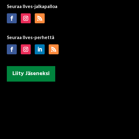
Seuraa Ilves-jalkapalloa
Seuraa Ilves-perhettä
Liity Jäseneksi