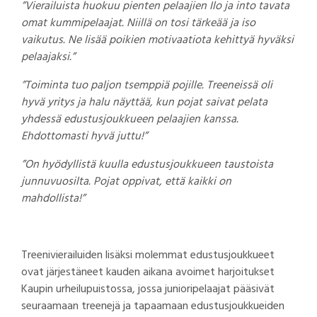
”Vierailuista huokuu pienten pelaajien Ilo ja into tavata
omat kummipelaajat. Niillä on tosi tärkeää ja iso
vaikutus. Ne lisää poikien motivaatiota kehittyä hyväksi
pelaajaksi.”
”Toiminta tuo paljon tsemppiä pojille. Treeneissä oli
hyvä yritys ja halu näyttää, kun pojat saivat pelata
yhdessä edustusjoukkueen pelaajien kanssa.
Ehdottomasti hyvä juttu!”
”On hyödyllistä kuulla edustusjoukkueen taustoista
junnuvuosilta. Pojat oppivat, että kaikki on
mahdollista!”
Treenivierailuiden lisäksi molemmat edustusjoukkueet
ovat järjestäneet kauden aikana avoimet harjoitukset
Kaupin urheilupuistossa, jossa junioripelaajat pääsivät
seuraamaan treenejä ja tapaamaan edustusjoukkueiden