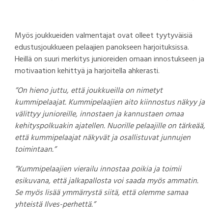
Myös joukkueiden valmentajat ovat olleet tyytyväisiä
edustusjoukkueen pelaajien panokseen harjoituksissa.
Heillä on suuri merkitys junioreiden omaan innostukseen ja
motivaation kehittyä ja harjoitella ahkerasti.
”On hieno juttu, että joukkueilla on nimetyt
kummipelaajat. Kummipelaajien aito kiinnostus näkyy ja
välittyy junioreille, innostaen ja kannustaen omaa
kehityspolkuakin ajatellen. Nuorille pelaajille on tärkeää,
että kummipelaajat näkyvät ja osallistuvat junnujen
toimintaan.”
”Kummipelaajien vierailu innostaa poikia ja toimii
esikuvana, että jalkapallosta voi saada myös ammatin.
Se myös lisää ymmärrystä siitä, että olemme samaa
yhteistä Ilves-perhettä.”