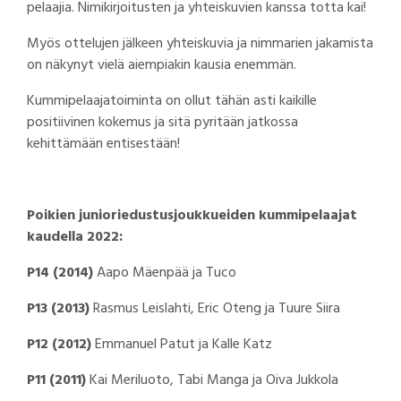
pelaajia. Nimikirjoitusten ja yhteiskuvien kanssa totta kai!
Myös ottelujen jälkeen yhteiskuvia ja nimmarien jakamista
on näkynyt vielä aiempiakin kausia enemmän.
Kummipelaajatoiminta on ollut tähän asti kaikille
positiivinen kokemus ja sitä pyritään jatkossa
kehittämään entisestään!
Poikien junioriedustusjoukkueiden kummipelaajat
kaudella 2022:
P14 (2014)
Aapo Mäenpää ja Tuco
P13 (2013)
Rasmus Leislahti, Eric Oteng ja Tuure Siira
P12 (2012)
Emmanuel Patut ja Kalle Katz
P11 (2011)
Kai Meriluoto, Tabi Manga ja Oiva Jukkola