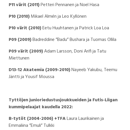
P11 värit (2011)
Petteri Pennanen ja Noel Hasa
P10 (2010)
Mikael Almén ja Leo Kyllönen
P10 värit (2010)
Eetu Huuhtanen ja Patrick Loa Loa
P09 (2009)
Badreddine ”Badu” Bushara ja Tuomas Ollila
P09 värit (2009)
Adam Larsson, Doni Arifi ja Tatu
Miettunen
D13-12 Akatemia (2009-2010)
Nayeeb Yakubu, Teemu
Jäntti ja Yousif Moussa
Tyttöjen junioriedustusjoukkueiden ja Futis-Liigan
kummipelaajat kaudella 2022:
B-tytöt (2004-2006) +TFA
Laura Laurikainen ja
Emmaliina ”Emuli” Tulkki