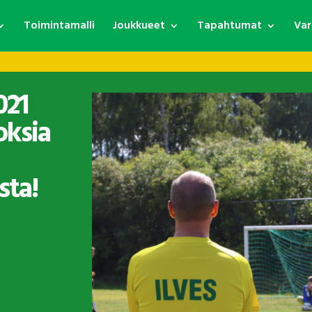
Toimintamalli
Joukkueet
Tapahtumat
Var
021
oksia
sta!