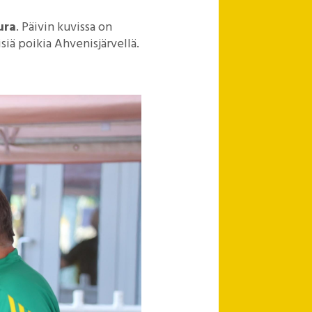
ura
. Päivin kuvissa on
isiä poikia Ahvenisjärvellä.