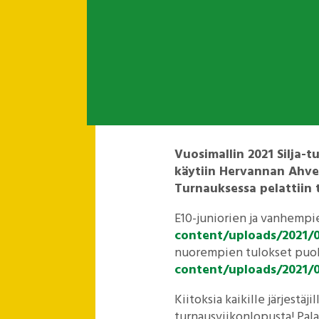
Vuosimallin 2021 Silja-tu
käytiin Hervannan Ahven
Turnauksessa pelattiin ty
E10-juniorien ja vanhempie
content/uploads/2021/0
nuorempien tulokset puol
content/uploads/2021/0
Kiitoksia kaikille järjestäj
turnausviikonlopusta! Pala