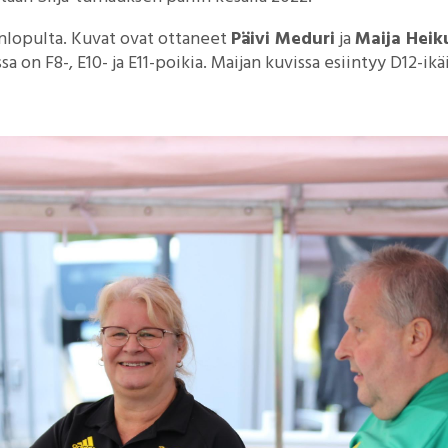
onlopulta. Kuvat ovat ottaneet
Päivi Meduri
ja
Maija Heik
ssa on F8-, E10- ja E11-poikia. Maijan kuvissa esiintyy D12-ikä