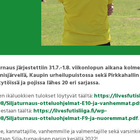
rnaus järjestettiin 31.7.-1.8. viikonlopun aikana kolmel
isjärvellä, Kaupin urheilupuistossa sekä Pirkkahallin
töissä ja pojissa lähes 20 eri sarjassa.
n ikäluokkien tulokset löytyvät täältä:
https://ilvesfutis
8/Siljaturnaus-otteluohjelmat-E10-ja-vanhemmat.pd
estaan täältä:
https://ilvesfutisliiga.fi/wp-
8/Siljaturnaus-otteluohjelmat-F9-ja-nuoremmat.pdf
.
ille, kannattajille, vanhemmille ja valmentajille sekä varsink
taan Silja-turnauksen pariin kesällä 2022!