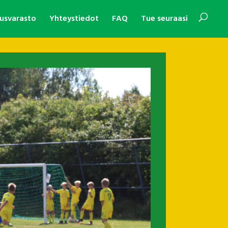
usvarasto
Yhteystiedot
FAQ
Tue seuraasi