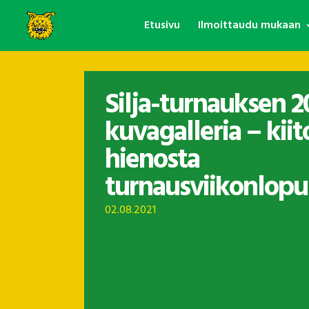
Etusivu
Ilmoittaudu mukaan
Silja-turnauksen 2
kuvagalleria – kiit
hienosta
turnausviikonlopu
02.08.2021