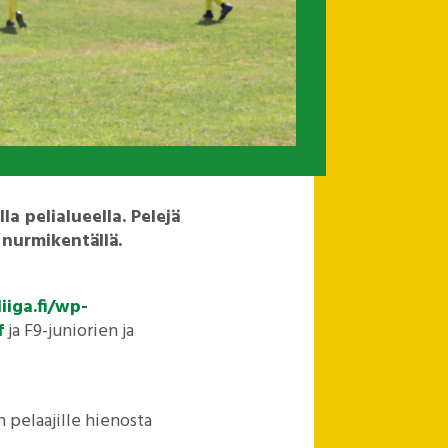
la pelialueella. Pelejä
 nurmikentällä.
liiga.fi/wp-
f
ja F9-juniorien ja
in pelaajille hienosta