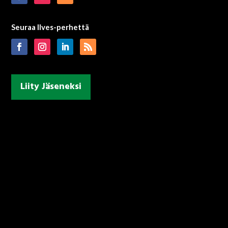
Seuraa Ilves-perhettä
Liity Jäseneksi