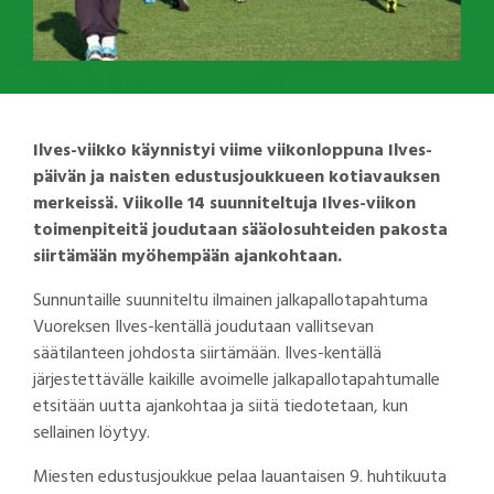
Ilves-viikko käynnistyi viime viikonloppuna Ilves-
päivän ja naisten edustusjoukkueen kotiavauksen
merkeissä. Viikolle 14 suunniteltuja Ilves-viikon
toimenpiteitä joudutaan sääolosuhteiden pakosta
siirtämään myöhempään ajankohtaan.
Sunnuntaille suunniteltu ilmainen jalkapallotapahtuma
Vuoreksen Ilves-kentällä joudutaan vallitsevan
säätilanteen johdosta siirtämään. Ilves-kentällä
järjestettävälle kaikille avoimelle jalkapallotapahtumalle
etsitään uutta ajankohtaa ja siitä tiedotetaan, kun
sellainen löytyy.
Miesten edustusjoukkue pelaa lauantaisen 9. huhtikuuta