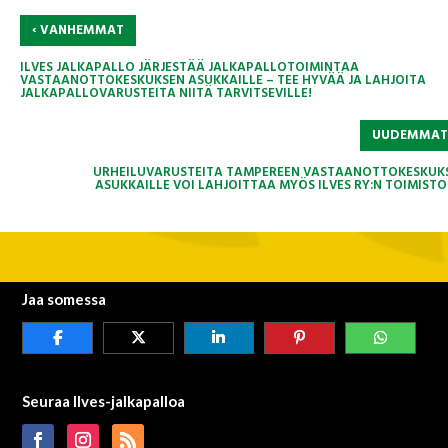
‹
VANHEMMAT
ILVES JALKAPALLO JÄRJESTÄÄ JALKAPALLOTOIMINTAA
VASTAANOTTOKESKUKSEN ASUKKAILLE – TEE HYVÄÄ JA LAHJOITA
JALKAPALLOVARUSTEITA NIITÄ TARVITSEVILLE!
UUDEMMA
URHEILUVARUSTEITA TAMPEREEN VASTAANOTTOKESKUK
ASUKKAILLE VOI LAHJOITTAA MYÖS ILVES RY:N TOIMISTO
Jaa somessa
Seuraa Ilves-jalkapalloa