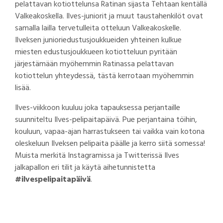
pelattavan kotiottelunsa Ratinan sijasta Tehtaan kentällä
Valkeakoskella. Ilves-juniorit ja muut taustahenkilöt ovat
samalla lailla tervetulleita otteluun Valkeakoskelle.
Ilveksen junioriedustusjoukkueiden yhteinen kulkue
miesten edustusjoukkueen kotiotteluun pyritään
järjestämään myöhemmin Ratinassa pelattavan
kotiottelun yhteydessä, tästä kerrotaan myöhemmin
lisää.
Ilves-viikkoon kuuluu joka tapauksessa perjantaille
suunniteltu Ilves-pelipaitapäivä. Pue perjantaina töihin,
kouluun, vapaa-ajan harrastukseen tai vaikka vain kotona
oleskeluun Ilveksen pelipaita päälle ja kerro siitä somessa!
Muista merkitä Instagramissa ja Twitterissä Ilves
jalkapallon eri tilit ja käytä aihetunnistetta
#ilvespelipaitapäivä
.