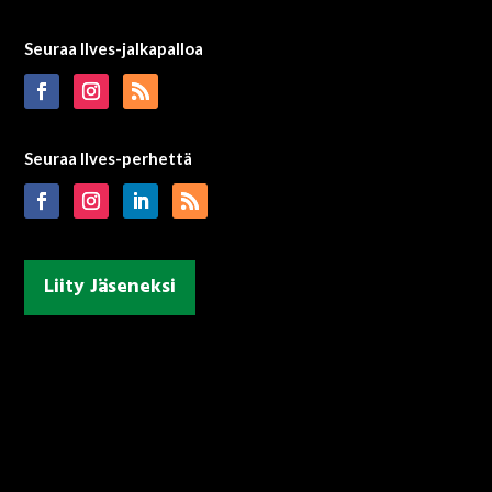
Seuraa Ilves-jalkapalloa
Seuraa Ilves-perhettä
Liity Jäseneksi