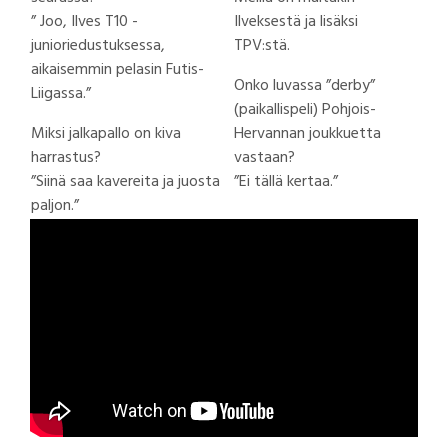
” Joo, Ilves T10 -
Ilveksestä ja lisäksi
junioriedustuksessa,
TPV:stä.
aikaisemmin pelasin Futis-
Onko luvassa ”derby”
Liigassa.”
(paikallispeli) Pohjois-
Miksi jalkapallo on kiva
Hervannan joukkuetta
harrastus?
vastaan?
”Siinä saa kavereita ja juosta
”Ei tällä kertaa.”
paljon.”