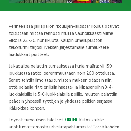
Perinteisissä jalkapallon ”koulujenvälisissä” koulut ottivat
toisistaan mittaa rennosti mutta vauhdikkaasti viime
viikolla 23.-26. huhtikuuta. Kaupin urheilupuiston
tekonurmi tarjosi Ilveksen järjestämälle turnaukselle
laadukkaat puitteet.
Jalkapalloa pelattiin turnauksessa hurja määrä: yli 150
joukkuetta ratkoi paremmuuttaan noin 260 ottelussa.
Sarjat tehtiin ilmoittautumisten mukaan pääosin niin,
että pelaajia riitti erillisiin haaste- ja kilpasarjoihin 3-4-
luokkalaisille ja 5-6-luokkalaisille pojille, muuten pelattiin
pääosin yhdessä tyttöjen ja yhdessä poikien sarjassa
ikäluokkaa kohden.
Löydät turnauksen tulokset
täältä
. Kiitos kaikille
unohtumattomasta urheilutapahtumasta! Tässä kahden