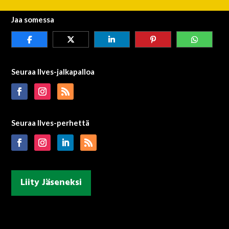
Jaa somessa
Seuraa Ilves-jalkapalloa
Seuraa Ilves-perhettä
Liity Jäseneksi