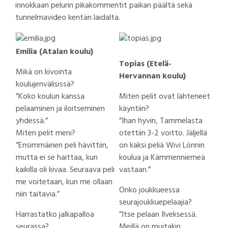
innokkaan pelurin pikakommentit paikan päältä sekä
tunnelmavideo kentän laidalta.
Emilia (Atalan koulu)
Topias (Etelä-
Mikä on kivointa
Hervannan koulu)
koulujenvälisissä?
”Koko koulun kanssa
Miten pelit ovat lähteneet
pelaaminen ja iloitseminen
käyntiin?
yhdessä.”
”Ihan hyvin, Tammelasta
Miten pelit meni?
otettiin 3-2 voitto. Jäljellä
”Ensimmäinen peli hävittiin,
on kaksi peliä Wivi Lönnin
mutta ei se haittaa, kun
koulua ja Kämmenniemeä
kaikilla oli kivaa. Seuraava peli
vastaan.”
me voitetaan, kun me ollaan
Onko joukkueessa
niin taitavia.”
seurajoukkuepelaajia?
Harrastatko jalkapalloa
”Itse pelaan Ilveksessä.
seurassa?
Meillä on muitakin