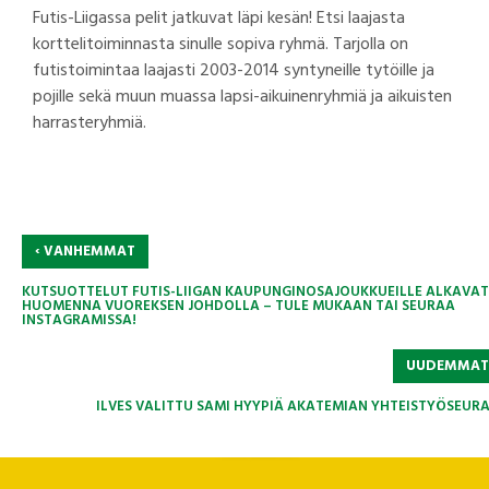
Futis-Liigassa pelit jatkuvat läpi kesän! Etsi laajasta
korttelitoiminnasta sinulle sopiva ryhmä. Tarjolla on
futistoimintaa laajasti 2003-2014 syntyneille tytöille ja
pojille sekä muun muassa lapsi-aikuinenryhmiä ja aikuisten
harrasteryhmiä.
‹
VANHEMMAT
KUTSUOTTELUT FUTIS-LIIGAN KAUPUNGINOSAJOUKKUEILLE ALKAVAT
HUOMENNA VUOREKSEN JOHDOLLA – TULE MUKAAN TAI SEURAA
INSTAGRAMISSA!
UUDEMMA
ILVES VALITTU SAMI HYYPIÄ AKATEMIAN YHTEISTYÖSEURA