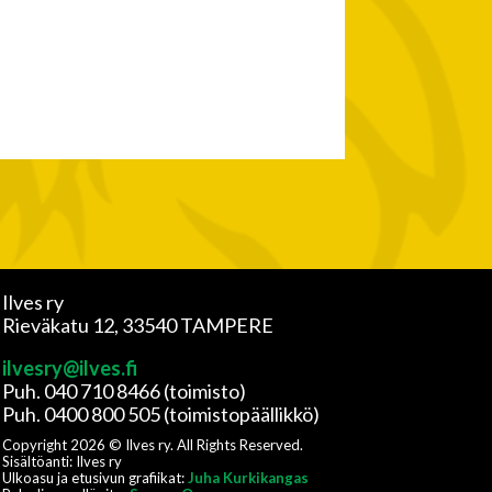
Ilves ry
Rieväkatu 12, 33540 TAMPERE
ilvesry@ilves.fi
Puh. 040 710 8466 (toimisto)
Puh. 0400 800 505 (toimistopäällikkö)
Copyright
2026
© Ilves ry. All Rights Reserved.
Sisältöanti: Ilves ry
Ulkoasu ja etusivun grafiikat:
Juha Kurkikangas