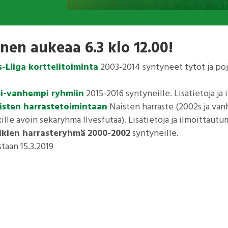
nen aukeaa 6.3 klo 12.00!
s-Liiga korttelitoiminta
2003-2014 syntyneet tytöt ja pojat
i-vanhempi ryhmiin
2015-2016 syntyneille. Lisätietoja j
isten harrastetoimintaan
Naisten harraste (2002s ja van
kille avoin sekaryhmä Ilvesfutaa). Lisätietoja ja ilmoittaut
kien harrasteryhmä 2000-2002
syntyneille.
taan 15.3.2019