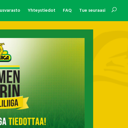
usvarasto
Yhteystiedot
FAQ
Tue seuraasi