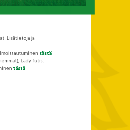
. Lisätietoja ja
a ilmoittautuminen
tästä
hemmat), Lady futis,
uminen
tästä