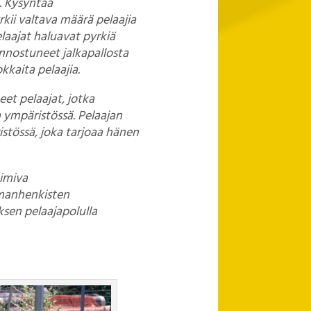
. Kysyntää
yrkii valtava määrä pelaajia
laajat haluavat pyrkiä
nnostuneet jalkapallosta
kkaita pelaajia.
t pelaajat, jotka
a ympäristössä. Pelaajan
istössä, joka tarjoaa hänen
oimiva
amanhenkisten
ksen pelaajapolulla