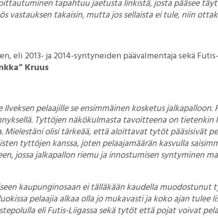
oittautuminen tapahtuu jaetusta linkistä, josta pääsee tä
 vastauksen takaisin, mutta jos sellaista ei tule, niin otta
en, eli 2013- ja 2014-syntyneiden päävalmentaja sekä Futis
nkka” Kruus
lle Ilveksen pelaajille se ensimmäinen kosketus jalkapalloon.
nnyksellä. Tyttöjen näkökulmasta tavoitteena on tietenkin
. Mielestäni olisi tärkeää, että aloittavat tytöt pääsisivät 
isten tyttöjen kanssa, joten pelaajamäärän kasvulla saisi
teen, jossa jalkapallon riemu ja innostumisen syntyminen ma
aiseen kaupunginosaan ei tälläkään kaudella muodostunut t
kissa pelaajia alkaa olla jo mukavasti ja koko ajan tulee li
stepolulla eli Futis-Liigassa sekä tytöt että pojat voivat pel