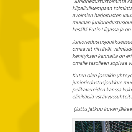
”Junioriedustustoiminta kä
kilpailullisempaan toimintaa
avoimien harjoitusten kaut
mukaan junioriedustusjouk
kesällä Futis-Liigassa ja o
Junioriedustusjoukkueesee
omaavat riittävät valmiude
kehityksen kannalta on eri
omalle tasolleen sopivaa va
Kuten olen jossakin yhtey
junioriedustusjoukkue muod
pelikavereiden kanssa koke
elinikäisiä ystävyyssuhteita
(Juttu jatkuu kuvan jälkee