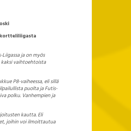
oski
ortteliliigasta
s-Liigassa ja on myös
n kaksi vaihtoehtoista
kue P8-vaiheessa, eli sillä
pailullista puolta ja Futis-
opiva polku. Vanhempien ja
oitusten kautta. Eli
t, joihin voi ilmoittautua