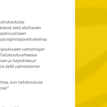
taitokouluissa
ksessä sekä aloittavien
mpärivuotiseen
kaupunginosajoukkueisiinsa.
tusjoukkueen valmentajan
. Taitokouluvaiheessa
isen ja harjoitteluun
tta siellä valmistamme
imaa, kun taitokoulussa
ssa!”