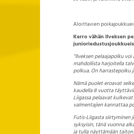
Aloittavien poikajoukkuei
Kerro vähän Ilveksen pe
junioriedustusjoukkueis
”Ilveksen pelaajapolku voi 
mahdollista harjoitella tal
polkua. On harrastepolku ja
Nämä puolet eroavat selkeä
kaudella 8 vuotta täyttävill
Liigassa pelaavat kulkevat 
valmentajien kannattaa poh
Futis-Liigasta siirtyminen
syksyisin, tänä vuonna alka
ja tulla näyttämään taiton