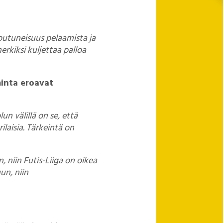
outuneisuus pelaamista ja
erkiksi kuljettaa palloa
minta eroavat
un välillä on se, että
ilaisia. Tärkeintä on
, niin Futis-Liiga on oikea
un, niin