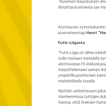
”Avoimiin harjoituksiin
ilm
Ilmoittautumisesta saa myös
Aloittavien tyttöikäluokki
aluevalmentaja
Henri ”He
Futis-Liigasta
”Futis-Liiga on lähes kaiki
tulla mukaan matalalla ky
aloittavassa F5-ikäluokassa
harjoittelemaan saman ikä
ympärille positiivisen kier
mahdollisella tavalla.
Nythän valitettavasti jok
Vanhemmissa tyttöjen ikäluo
hienoa, että Ilveksen harra