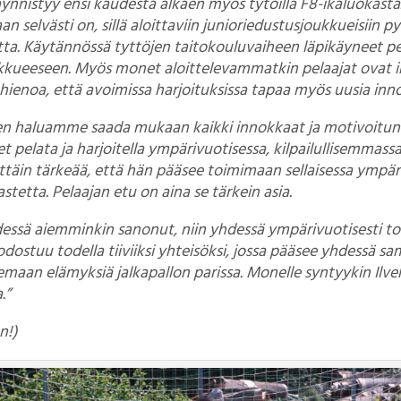
ynnistyy ensi kaudesta alkaen myös tytöillä F8-ikäluokasta
n selvästi on, sillä aloittaviin junioriedustusjoukkueisiin p
ta. Käytännössä tyttöjen taitokouluvaiheen läpikäyneet pe
kueeseen. Myös monet aloittelevammatkin pelaajat ovat i
n hienoa, että avoimissa harjoituksissa tapaa myös uusia inno
n haluamme saada mukaan kaikki innokkaat ja motivoitunee
t pelata ja harjoitella ympärivuotisessa, kilpailullisemmass
ttäin tärkeää, että hän pääsee toimimaan sellaisessa ympär
stetta. Pelaajan etu on aina se tärkein asia.
dessä aiemminkin sanonut, niin yhdessä ympärivuotisesti t
ostuu todella tiiviiksi yhteisöksi, jossa pääsee yhdessä s
maan elämyksiä jalkapallon parissa. Monelle syntyykin Ilve
.”
n!)