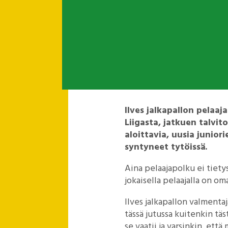
Ilves jalkapallon pelaaj
Liigasta, jatkuen talvi
aloittavia, uusia junior
syntyneet tytöissä.
Aina pelaajapolku ei tietys
jokaisella pelaajalla on om
Ilves jalkapallon valmenta
tässä jutussa kuitenkin tä
se vaatii ja varsinkin, että 