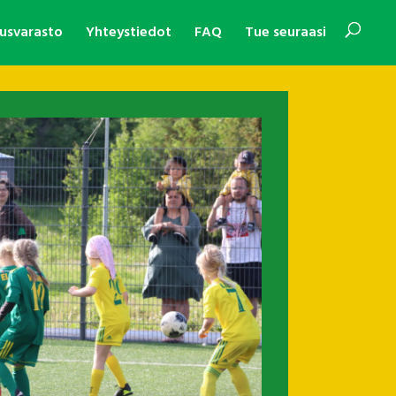
usvarasto
Yhteystiedot
FAQ
Tue seuraasi