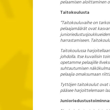
pelaamisen aloittaminen ol
Taitokoulusta
”Taitokouluvaihe on tarkoit
pelaajamäärät ovat kasvane
junioriedustusjoukkueiden
harrastamiseen. Taitokoulu
Taitokoulussa harjoitella
johdolla. Itse kuvailisin t
opetamme pelaajille Ilvekse
suhtautumisen näkökulmasta
pelaajia omaksumaan riittä
Tyttöjen taitokoulut ovat
pääsee harjoittelemaan la
Junioriedustustoiminna