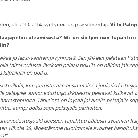
den, eli 2013-2014-syntyneiden päävalmentaja
Ville Palop
laajapolun alkamisesta? Miten siirtyminen tapahtuu k
iin?
alkaa jo lapsi-vanhempi ryhmistä. Sen jälkeen pelataan Futi
vella taitokoulussa. Ilveksen pelaajapolulla on näiden jälkee
 kilpailullinen polku.
sti silloin, kun perustetaan ensimmäinen junioriedustusjouk
e pelaajille. Junioriedustusjoukkueessa pelaavat kulkevat kil
harrastepuolta. Tärkeintä on löytää jokaiselle pelaajalle s
tia, kumpi polku sopii pelaajalle parhaiten.
 junioriedustusjoukkueeseen tapahtuu pääosin avoimien harj
en viikolla 38, järjestämme nuorimmille avoimet harjoitukse
sa!”