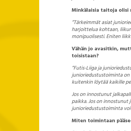
Minkälaisia taitoja olisi
”Tärkeimmät asiat juniorie
harjoittelua kohtaan, liiku
monipuolisesti. Eniten liik
Vähän jo avasitkin, mutt
toisistaan?
”Futis-Liiga ja junioriedus
junioriedustustoiminta on k
kuitenkin löytää kaikille pe
Jos on innostunut jalkapall
paikka. Jos on innostunut j
junioriedustustoiminta voi 
Miten toimintaan pääse