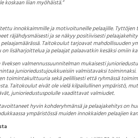
e koskaan liian myöhäistä.”
ettu innokkaimmille ja motivoituneille pelaajille. Tyttöjen 
et räjähdysmäisesti ja se näkyy positiivisesti pelaajakehity
 pelaajamäärässä. Taitokoulut tarjoavat mahdollisuuden y
 on lisäharjoittelua ja pelaajat palaavatkin kesäksi omiin 
an Ilveksen valmennussuunnitelman mukaisesti junioriedus
oimintaa junioriedustujoukkueisiin valmistavaksi toiminnaksi
n toimintakulttuuria sekä pelillisesti että ryhmässä toimim
. Taitokoulut eivät ole vielä kilpailullinen ympäristö, mu
vät, junioriedustuspolulle vaadittavat valmiudet.
 tavoittaneet hyvin kohderyhmänsä ja pelaajakehitys on hu
adukkaassa ympäristössä muiden innokkaiden pelaajien kan
sta