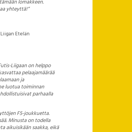
yttämään lomakkeen.
kaa yhteyttä!”
-Liigan Etelän
 Futis-Liigaan on helppo
 kasvattaa pelaajamäärää
pelaamaan ja
mme luotua toiminnan
hdollistuisivat parhaalla
yttöjen F5-joukkuetta.
sää. Minusta on todella
ata aikuisikään saakka, eikä