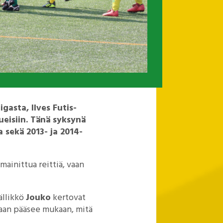
gasta, Ilves Futis-
ueisiin. Tänä syksynä
 sekä 2013- ja 2014-
mainittua reittiä, vaan
ällikkö
Jouko
kertovat
ntaan pääsee mukaan, mitä