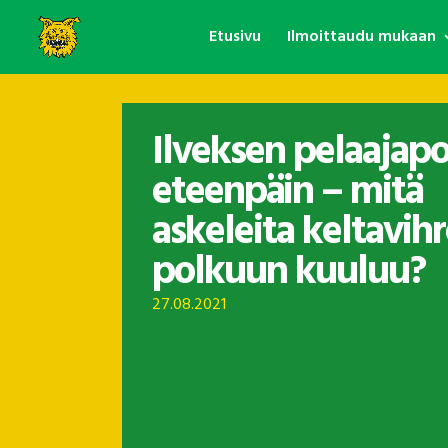
Etusivu
Ilmoittaudu mukaan
Ilveksen pelaajapo
eteenpäin – mitä
askeleita keltavih
polkuun kuuluu?
27.08.2021