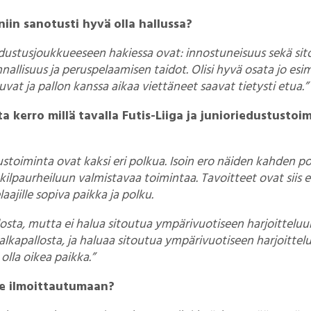
 niin sanotusti hyvä olla hallussa?
dustusjoukkueeseen hakiessa ovat: innostuneisuus sekä sit
nnallisuus ja peruspelaamisen taidot. Olisi hyvä osata jo esim
kuvat ja pallon kanssa aikaa viettäneet saavat tietysti etua.”
a kerro millä tavalla Futis-Liiga ja junioriedustustoi
tustoiminta ovat kaksi eri polkua. Isoin ero näiden kahden pol
ilpaurheiluun valmistavaa toimintaa. Tavoitteet ovat siis er
laajille sopiva paikka ja polku.
osta, mutta ei halua sitoutua ympärivuotiseen harjoitteluun
alkapallosta, ja haluaa sitoutua ympärivuotiseen harjoittelu
olla oikea paikka.”
e ilmoittautumaan?