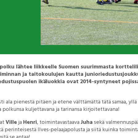
apolku lähtee liikkeelle Suomen suurimmasta korttelilii
toiminnan ja taitokoulujen kautta junioriedustusjoukk
iedustuspuolen ikäluokkia ovat 2014-syntyneet pojissa
ti ala pienestä pitäen ja etene välttämättä tätä samaa, yllä 
a polkunsa kuljettavana ja tarinansa kirjoitettavana!
jat
Ville
ja
Henri
, toimintavastaava
Juha
sekä valmennuspä
stä perinteisestä Ilves-pelaajapolusta ja siitä kuinka toimi
mitä se antaa!