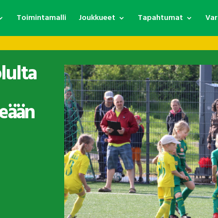
Toimintamalli
Joukkueet
Tapahtumat
Var
lulta
reään